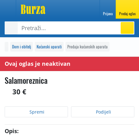
Prijava
Predaj oglas
Dom i obitelj
Kućanski aparati
Prodaja kućanskih aparata
Ovaj oglas je neaktivan
Salamoreznica
30 €
Spremi
Podijeli
Opis: