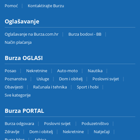
Pomoć
Kontaktirajte Burzu
Oglašavanje
Oglašavanje na Burza.com.hr
Burza bodovi - BB
Način plaćanja
Burza OGLASI
Posao
Nekretnine
Auto-moto
Nautika
Poznanstva
Usluge
Dom i obitelj
Poslovni svijet
Obavijesti
Računala i tehnika
Sport i hobi
Sve kategorije
Burza PORTAL
Burza odgovara
Poslovni svijet
Poduzetništvo
Zdravlje
Dom i obitelj
Nekretnine
Natječaji
Burza blog
Arhiva