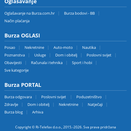
Oglašavanje
Oglašavanje na Burza.com.hr
Burza bodovi - BB
Način plaćanja
Burza OGLASI
Posao
Nekretnine
Auto-moto
Nautika
Poznanstva
Usluge
Dom i obitelj
Poslovni svijet
Obavijesti
Računala i tehnika
Sport i hobi
Sve kategorije
Burza PORTAL
Burza odgovara
Poslovni svijet
Poduzetništvo
Zdravlje
Dom i obitelj
Nekretnine
Natječaji
Burza blog
Arhiva
Copyright © Ri-Telefax d.o.o., 2015.-2026. Sva prava pridržana