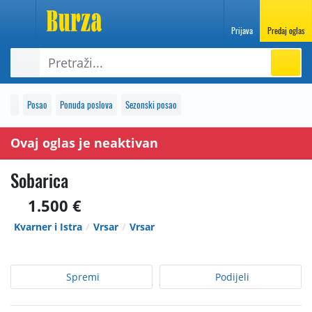
Prijava
Predaj oglas
Posao
Ponuda poslova
Sezonski posao
Ovaj oglas je neaktivan
Sobarica
1.500 €
Kvarner i Istra
Vrsar
Vrsar
Spremi
Podijeli