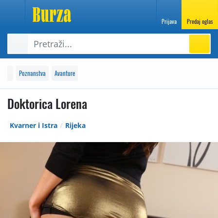
Prijava
Predaj oglas
Poznanstva
Avanture
Doktorica Lorena
Kvarner i Istra
Rijeka