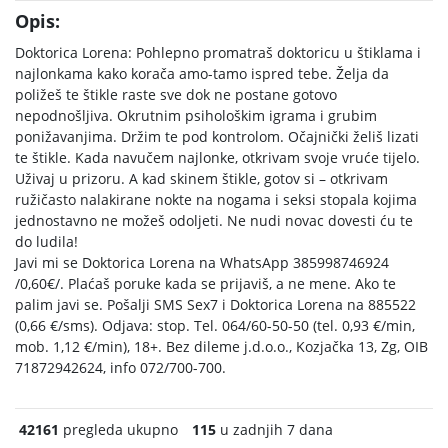
Opis:
Doktorica Lorena: Pohlepno promatraš doktoricu u štiklama i
najlonkama kako korača amo-tamo ispred tebe. Želja da
poližeš te štikle raste sve dok ne postane gotovo
nepodnošljiva. Okrutnim psihološkim igrama i grubim
ponižavanjima. Držim te pod kontrolom. Očajnički želiš lizati
te štikle. Kada navučem najlonke, otkrivam svoje vruće tijelo.
Uživaj u prizoru. A kad skinem štikle, gotov si – otkrivam
ružičasto nalakirane nokte na nogama i seksi stopala kojima
jednostavno ne možeš odoljeti. Ne nudi novac dovesti ću te
do ludila!
Javi mi se Doktorica Lorena na WhatsApp 385998746924
/0,60€/. Plaćaš poruke kada se prijaviš, a ne mene. Ako te
palim javi se. Pošalji SMS Sex7 i Doktorica Lorena na 885522
(0,66 €/sms). Odjava: stop. Tel. 064/60-50-50 (tel. 0,93 €/min,
mob. 1,12 €/min), 18+. Bez dileme j.d.o.o., Kozjačka 13, Zg, OIB
71872942624, info 072/700-700.
42161
pregleda ukupno
115
u zadnjih 7 dana