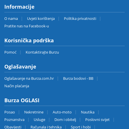
Informacije
O nama
Uvjeti korištenja
Politika privatnosti
Pratite nas na Facebook-u
Korisnička podrška
Pomoć
Kontaktirajte Burzu
Oglašavanje
Oglašavanje na Burza.com.hr
Burza bodovi - BB
Način plaćanja
Burza OGLASI
Posao
Nekretnine
Auto-moto
Nautika
Poznanstva
Usluge
Dom i obitelj
Poslovni svijet
Obavijesti
Računala i tehnika
Sport i hobi