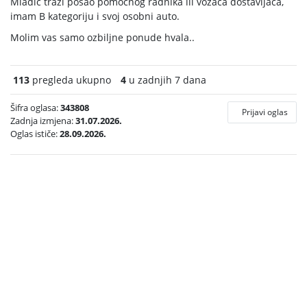
Mladić traži posao pomoćnog radnika ili vozača dostavljača,
imam B kategoriju i svoj osobni auto.
Molim vas samo ozbiljne ponude hvala..
113
pregleda ukupno
4
u zadnjih 7 dana
Šifra oglasa:
343808
Prijavi oglas
Zadnja izmjena:
31.07.2026.
Oglas ističe:
28.09.2026.