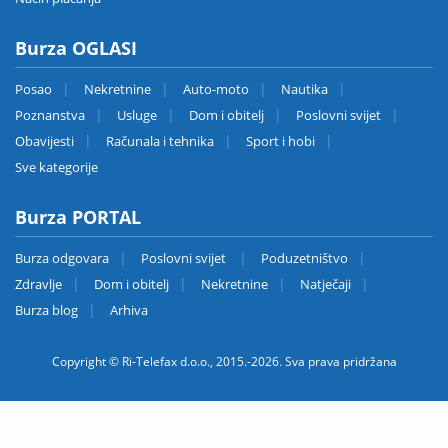
Burza OGLASI
Posao
Nekretnine
Auto-moto
Nautika
Poznanstva
Usluge
Dom i obitelj
Poslovni svijet
Obavijesti
Računala i tehnika
Sport i hobi
Sve kategorije
Burza PORTAL
Burza odgovara
Poslovni svijet
Poduzetništvo
Zdravlje
Dom i obitelj
Nekretnine
Natječaji
Burza blog
Arhiva
Copyright © Ri-Telefax d.o.o., 2015.-2026. Sva prava pridržana