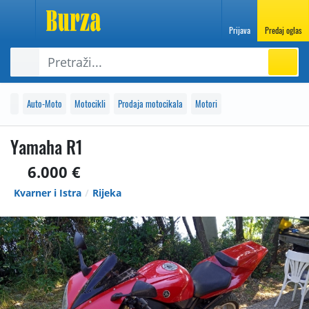
Prijava
Predaj oglas
Auto-Moto
Motocikli
Prodaja motocikala
Motori
Yamaha R1
6.000 €
Kvarner i Istra
Rijeka