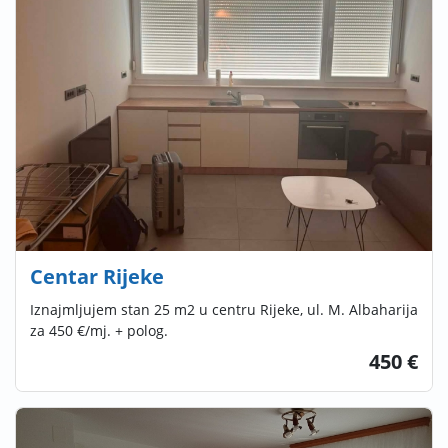
Centar Rijeke
Iznajmljujem stan 25 m2 u centru Rijeke, ul. M. Albaharija
za 450 €/mj. + polog.
450 €