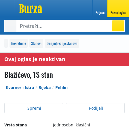
Prijava
Predaj oglas
Nekretnine
Stanovi
Iznajmljivanje stanova
Ovaj oglas je neaktivan
Blažićevo, 1S stan
Kvarner i Istra
Rijeka
Pehlin
Spremi
Podijeli
Vrsta stana
Jednosobni klasični