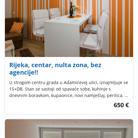
Rijeka, centar, nulta zona, bez
agencije!!
U strogom centru grada u Adamićevoj ulici, iznajmljuje se
1S+DB. Stan se sastoji od spavaće sobe, kuhinje s
dnevnim boravkom, kupaonice, novi namještaj, perilica, ...
650 €