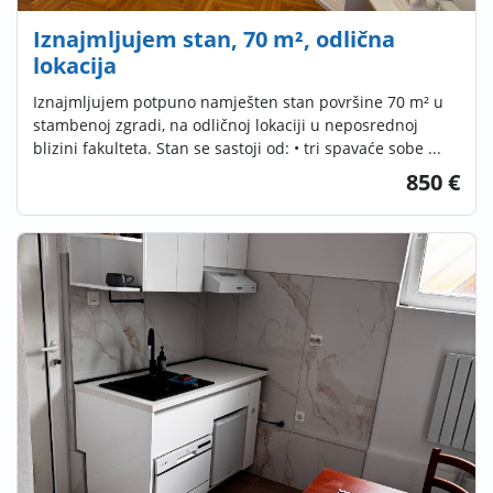
Iznajmljujem stan, 70 m², odlična
lokacija
Iznajmljujem potpuno namješten stan površine 70 m² u
stambenoj zgradi, na odličnoj lokaciji u neposrednoj
blizini fakulteta. Stan se sastoji od: • tri spavaće sobe ...
850 €