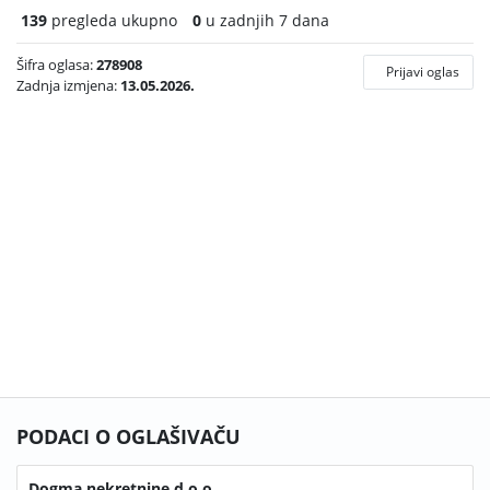
139
pregleda ukupno
0
u zadnjih 7 dana
Šifra oglasa:
278908
Prijavi oglas
Zadnja izmjena:
13.05.2026.
PODACI O OGLAŠIVAČU
Dogma nekretnine d.o.o.