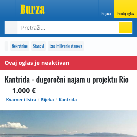
Prijava
Predaj oglas
Nekretnine
Stanovi
Iznajmljivanje stanova
Ovaj oglas je neaktivan
Kantrida - dugoročni najam u projektu Rio
1.000 €
Kvarner i Istra
Rijeka
Kantrida