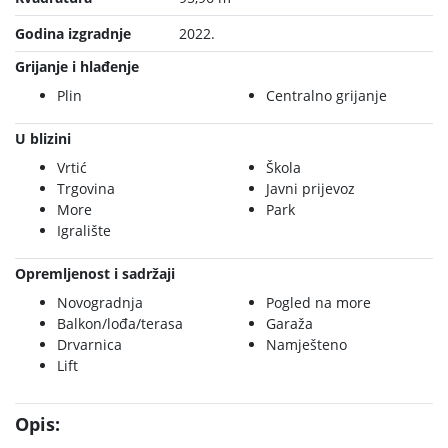
Godina izgradnje
2022.
Grijanje i hlađenje
Plin
Centralno grijanje
U blizini
Vrtić
Škola
Trgovina
Javni prijevoz
More
Park
Igralište
Opremljenost i sadržaji
Novogradnja
Pogled na more
Balkon/lođa/terasa
Garaža
Drvarnica
Namješteno
Lift
Opis: