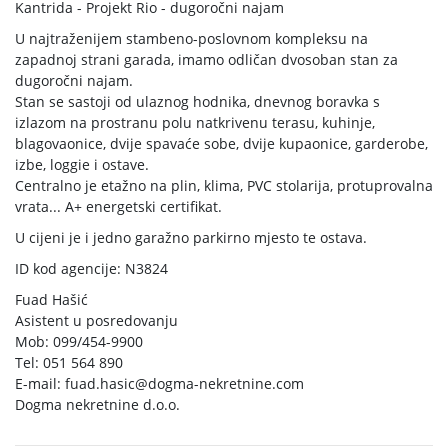
Kantrida - Projekt Rio - dugoročni najam
U najtraženijem stambeno-poslovnom kompleksu na
zapadnoj strani garada, imamo odličan dvosoban stan za
dugoročni najam.
Stan se sastoji od ulaznog hodnika, dnevnog boravka s
izlazom na prostranu polu natkrivenu terasu, kuhinje,
blagovaonice, dvije spavaće sobe, dvije kupaonice, garderobe,
izbe, loggie i ostave.
Centralno je etažno na plin, klima, PVC stolarija, protuprovalna
vrata... A+ energetski certifikat.
U cijeni je i jedno garažno parkirno mjesto te ostava.
ID kod agencije: N3824
Fuad Hašić
Asistent u posredovanju
Mob: 099/454-9900
Tel: 051 564 890
E-mail:
fuad.hasic@dogma-nekretnine.com
Dogma nekretnine d.o.o.