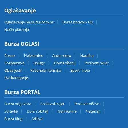
Oglašavanje
Oglašavanje na Burza.com.hr
Burza bodovi - BB
Način plaćanja
Burza OGLASI
Posao
Nekretnine
Auto-moto
Nautika
Poznanstva
Usluge
Dom i obitelj
Poslovni svijet
Obavijesti
Računala i tehnika
Sport i hobi
Sve kategorije
Burza PORTAL
Burza odgovara
Poslovni svijet
Poduzetništvo
Zdravlje
Dom i obitelj
Nekretnine
Natječaji
Burza blog
Arhiva