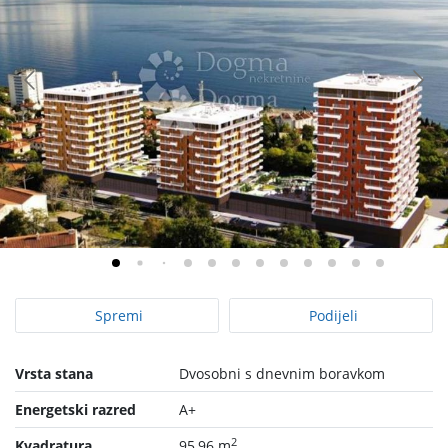
Spremi
Podijeli
Vrsta stana
Dvosobni s dnevnim boravkom
Energetski razred
A+
2
Kvadratura
95,96 m