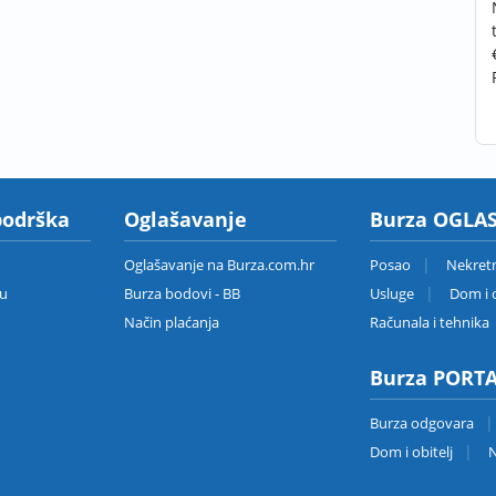
podrška
Oglašavanje
Burza OGLAS
Oglašavanje na Burza.com.hr
Posao
Nekret
zu
Burza bodovi - BB
Usluge
Dom i o
Način plaćanja
Računala i tehnika
Burza PORT
Burza odgovara
Dom i obitelj
N