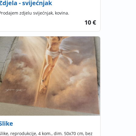
Zdjela - svijećnjak
Prodajem zdjelu svijećnjak, kovina.
10 €
Slike
Slike, reprodukcije, 4 kom., dim. 50x70 cm, bez