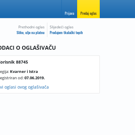
Prijava
Predaj oglas
Prethodni oglas
Slijedeći oglas
Slike, ulje na platnu
Prodajem tkalački tepih
ODACI O OGLAŠIVAČU
orisnik 88745
egija:
Kvarner i Istra
egistriran od:
07.06.2019.
vi oglasi ovog oglašivača