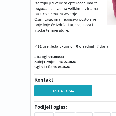
izdržljiv pri velikim opterećenjima te
pogodan za rad na velikim brzinama
na strojevima za vezenje.
Osim toga, ima neopisivo postojane
boje koje će izdržati utjecaj klora i
visoke temperature.
452
pregleda ukupno
0
u zadnjih 7 dana
Šifra oglasa:
303435
Zadnja izmjena:
16.07.2026.
Oglas ističe:
14.08.2026.
Kontakt:
051/459-244
Podijeli oglas: