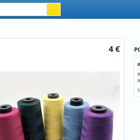
4 €
P
K
R
R
S