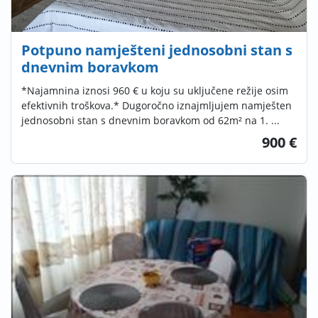
Potpuno namješteni jednosobni stan s
dnevnim boravkom
*Najamnina iznosi 960 € u koju su uključene režije osim
efektivnih troškova.* Dugoročno iznajmljujem namješten
jednosobni stan s dnevnim boravkom od 62m² na 1. ...
900 €