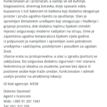
Funkcionalan je i prozračan, a sastoji se od kuhinje,
blagovaonice, dnevnog boravka, dvije spavaće sobe,
kupaonice s tuš kabinom te balkona koji dodatno obogaćuje
prostor i pruža ugodno mjesto za opuštanje. Stan je
opremljen klimatskim uređajem koji omogućuje i hlađenje i
grijanje prostora, dok dodatnu toplinu tijekom zimskih
mjeseci osiguravaju moderni radijatori na struju, čime je
zajamčena ugodna temperatura tijekom cijele godine.
U potpunosti je namješten i opremljen svim potrebnim
uređajima i sadržajima, posteljinom i posuđem za ugodan
život.
Ulazna vrata su protuprovalna, a ulaz u zgradu (portun) se
zaključava, što osigurava dodatnu sigurnost i mir stanara.
Nekretnina je idealna za studente, parove bez djece ili
poslovne osobe koje traže uredan, funkcionalan i odmah
useljiv prostor na atraktivnoj lokaciji.
ID kod agencije: N558
Dolores Dautović
Agent s licencom
Mob: +385 91 201 1041
Tel: 051 322 376