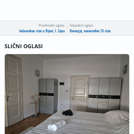
Prethodni oglas
Slijedeći oglas
Jednosoban stan u Rijeci, I. Zajca
Borongaj, novouređen 1S stan
SLIČNI OGLASI