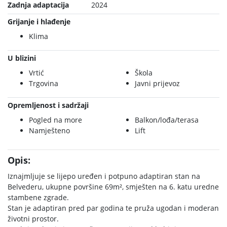
Zadnja adaptacija
2024
Grijanje i hlađenje
Klima
U blizini
Vrtić
Škola
Trgovina
Javni prijevoz
Opremljenost i sadržaji
Pogled na more
Balkon/lođa/terasa
Namješteno
Lift
Opis:
Iznajmljuje se lijepo uređen i potpuno adaptiran stan na
Belvederu, ukupne površine 69m², smješten na 6. katu uredne
stambene zgrade.
Stan je adaptiran pred par godina te pruža ugodan i moderan
životni prostor.