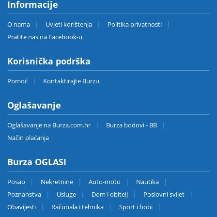
Informacije
O nama
Uvjeti korištenja
Politika privatnosti
Pratite nas na Facebook-u
Korisnička podrška
Pomoć
Kontaktirajte Burzu
Oglašavanje
Oglašavanje na Burza.com.hr
Burza bodovi - BB
Način plaćanja
Burza OGLASI
Posao
Nekretnine
Auto-moto
Nautika
Poznanstva
Usluge
Dom i obitelj
Poslovni svijet
Obavijesti
Računala i tehnika
Sport i hobi