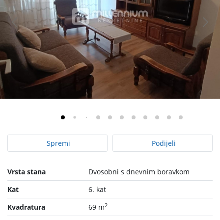
Spremi
Podijeli
Vrsta stana
Dvosobni s dnevnim boravkom
Kat
6. kat
2
Kvadratura
69 m