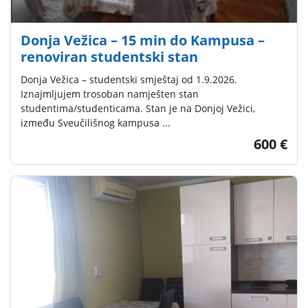
Donja Vežica – 15 min do Kampusa –
renoviran studentski stan
Donja Vežica – studentski smještaj od 1.9.2026.
Iznajmljujem trosoban namješten stan
studentima/studenticama. Stan je na Donjoj Vežici,
između Sveučilišnog kampusa ...
600 €