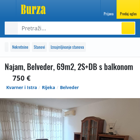
Prijava
Predaj oglas
Nekretnine
Stanovi
Iznajmljivanje stanova
Najam, Belveder, 69m2, 2S+DB s balkonom
750 €
Kvarner i Istra
Rijeka
Belveder