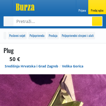
Prijava
Predaj oglas
Poslovni svijet
Poljoprivreda
Prodaja
Poljoprivredni strojevi i alati
Plug
50 €
Središnja Hrvatska i Grad Zagreb
Velika Gorica