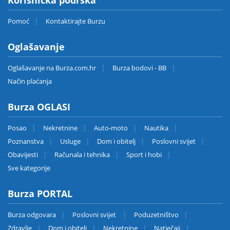
Pomoć
Kontaktirajte Burzu
Oglašavanje
Oglašavanje na Burza.com.hr
Burza bodovi - BB
Način plaćanja
Burza OGLASI
Posao
Nekretnine
Auto-moto
Nautika
Poznanstva
Usluge
Dom i obitelj
Poslovni svijet
Obavijesti
Računala i tehnika
Sport i hobi
Sve kategorije
Burza PORTAL
Burza odgovara
Poslovni svijet
Poduzetništvo
Zdravlje
Dom i obitelj
Nekretnine
Natječaji