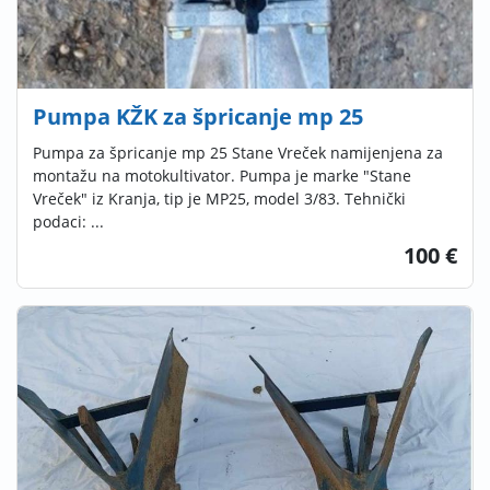
Pumpa KŽK za špricanje mp 25
Pumpa za špricanje mp 25 Stane Vreček namijenjena za
montažu na motokultivator. Pumpa je marke "Stane
Vreček" iz Kranja, tip je MP25, model 3/83. Tehnički
podaci: ...
100 €