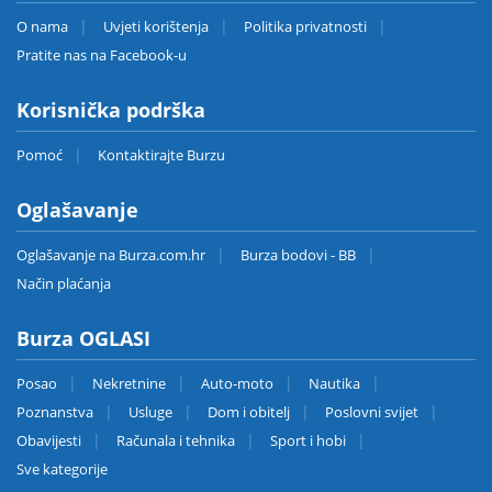
O nama
Uvjeti korištenja
Politika privatnosti
Pratite nas na Facebook-u
Korisnička podrška
Pomoć
Kontaktirajte Burzu
Oglašavanje
Oglašavanje na Burza.com.hr
Burza bodovi - BB
Način plaćanja
Burza OGLASI
Posao
Nekretnine
Auto-moto
Nautika
Poznanstva
Usluge
Dom i obitelj
Poslovni svijet
Obavijesti
Računala i tehnika
Sport i hobi
Sve kategorije