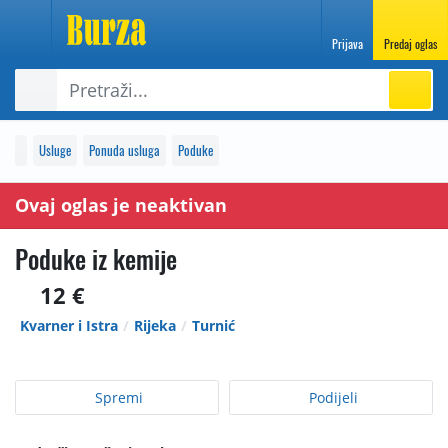
Prijava
Predaj oglas
Usluge
Ponuda usluga
Poduke
Ovaj oglas je neaktivan
Poduke iz kemije
12 €
Kvarner i Istra
Rijeka
Turnić
Spremi
Podijeli