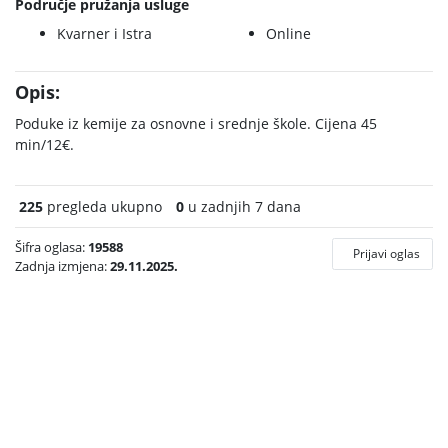
Područje pružanja usluge
Kvarner i Istra
Online
Opis:
Poduke iz kemije za osnovne i srednje škole. Cijena 45
min/12€.
225
pregleda ukupno
0
u zadnjih 7 dana
Šifra oglasa:
19588
Prijavi oglas
Zadnja izmjena:
29.11.2025.