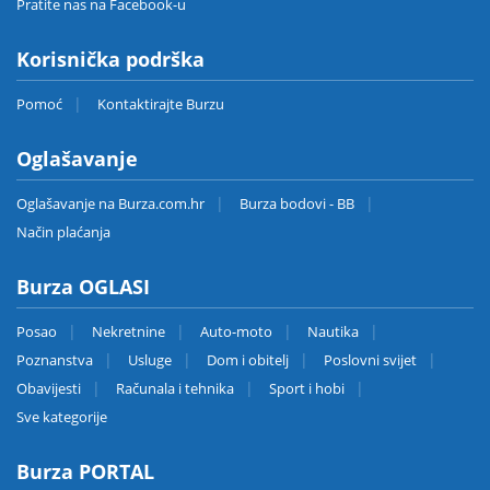
Pratite nas na Facebook-u
Korisnička podrška
Pomoć
Kontaktirajte Burzu
Oglašavanje
Oglašavanje na Burza.com.hr
Burza bodovi - BB
Način plaćanja
Burza OGLASI
Posao
Nekretnine
Auto-moto
Nautika
Poznanstva
Usluge
Dom i obitelj
Poslovni svijet
Obavijesti
Računala i tehnika
Sport i hobi
Sve kategorije
Burza PORTAL