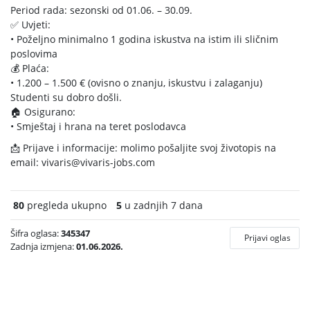
Period rada: sezonski od 01.06. – 30.09.
✅ Uvjeti:
• Poželjno minimalno 1 godina iskustva na istim ili sličnim
poslovima
💰 Plaća:
• 1.200 – 1.500 € (ovisno o znanju, iskustvu i zalaganju)
Studenti su dobro došli.
🏠 Osigurano:
• Smještaj i hrana na teret poslodavca
📩 Prijave i informacije: molimo pošaljite svoj životopis na
email:
vivaris@vivaris-jobs.com
80
pregleda ukupno
5
u zadnjih 7 dana
Šifra oglasa:
345347
Prijavi oglas
Zadnja izmjena:
01.06.2026.