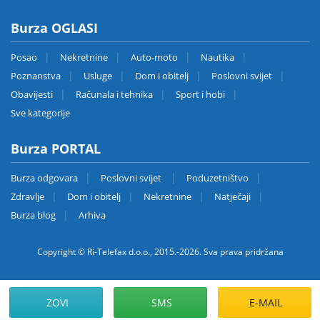
Burza OGLASI
Posao
Nekretnine
Auto-moto
Nautika
Poznanstva
Usluge
Dom i obitelj
Poslovni svijet
Obavijesti
Računala i tehnika
Sport i hobi
Sve kategorije
Burza PORTAL
Burza odgovara
Poslovni svijet
Poduzetništvo
Zdravlje
Dom i obitelj
Nekretnine
Natječaji
Burza blog
Arhiva
Copyright © Ri-Telefax d.o.o., 2015.-2026. Sva prava pridržana
ZOVI
SMS
E-MAIL