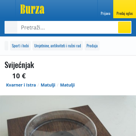
Prijava
Predaj oglas
Sport i hobi
Umjetnine, antikviteti i ručni rad
Prodaja
Svijećnjak
10 €
Kvarner i Istra
Matulji
Matulji