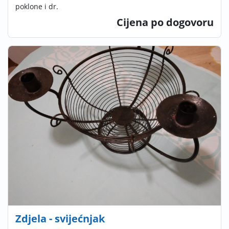
poklone i dr.
Cijena po dogovoru
Zdjela - svijećnjak