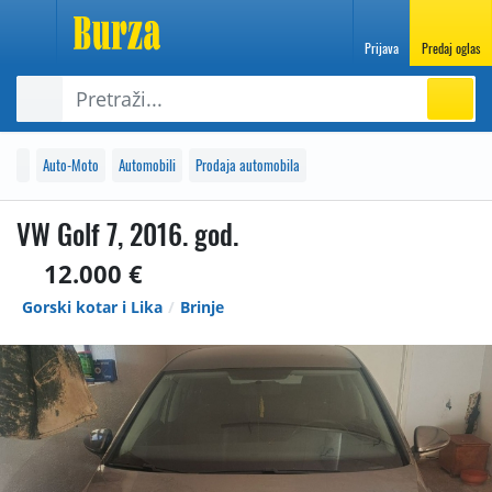
Prijava
Predaj oglas
Auto-Moto
Automobili
Prodaja automobila
VW Golf 7, 2016. god.
12.000 €
Gorski kotar i Lika
Brinje