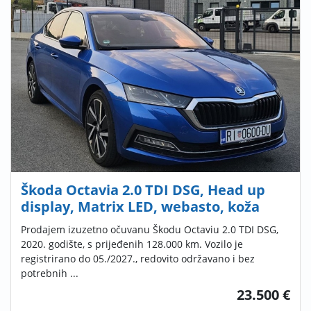
Škoda Octavia 2.0 TDI DSG, Head up
display, Matrix LED, webasto, koža
Prodajem izuzetno očuvanu Škodu Octaviu 2.0 TDI DSG,
2020. godište, s prijeđenih 128.000 km. Vozilo je
registrirano do 05./2027., redovito održavano i bez
potrebnih ...
23.500 €