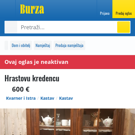
Prijava
Predaj oglas
Dom i obitelj
Namještaj
Prodaja namještaja
Ovaj oglas je neaktivan
Hrastovu kredencu
600 €
Kvarner i Istra
Kastav
Kastav