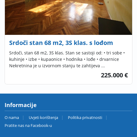
Srdoči stan 68 m2, 3S klas. s lođom
Srdoči, stan 68 m2, 3S klas. Stan se sastoji od: • tri sobe •
kuhinje • izbe • kupaonice • hodnika • lođe • drvarnice
Nekretnina je u izvornom stanju te zahtijeva ...
225.000 €
Informacije
O nama
Uvjeti korištenja
Politika privatnosti
Pratite nas na Facebook-u