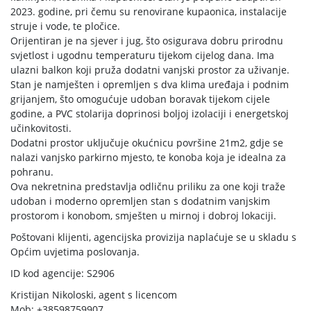
2023. godine, pri čemu su renovirane kupaonica, instalacije
struje i vode, te pločice.
Orijentiran je na sjever i jug, što osigurava dobru prirodnu
svjetlost i ugodnu temperaturu tijekom cijelog dana. Ima
ulazni balkon koji pruža dodatni vanjski prostor za uživanje.
Stan je namješten i opremljen s dva klima uređaja i podnim
grijanjem, što omogućuje udoban boravak tijekom cijele
godine, a PVC stolarija doprinosi boljoj izolaciji i energetskoj
učinkovitosti.
Dodatni prostor uključuje okućnicu površine 21m2, gdje se
nalazi vanjsko parkirno mjesto, te konoba koja je idealna za
pohranu.
Ova nekretnina predstavlja odličnu priliku za one koji traže
udoban i moderno opremljen stan s dodatnim vanjskim
prostorom i konobom, smješten u mirnoj i dobroj lokaciji.
Poštovani klijenti, agencijska provizija naplaćuje se u skladu s
Općim uvjetima poslovanja.
ID kod agencije: S2906
Kristijan Nikoloski, agent s licencom
Mob: +38598759907