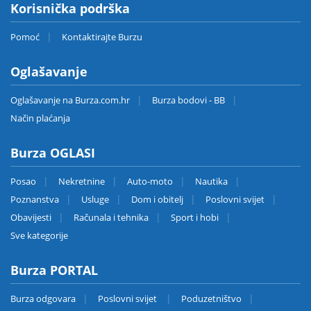
Korisnička podrška
Pomoć
Kontaktirajte Burzu
Oglašavanje
Oglašavanje na Burza.com.hr
Burza bodovi - BB
Način plaćanja
Burza OGLASI
Posao
Nekretnine
Auto-moto
Nautika
Poznanstva
Usluge
Dom i obitelj
Poslovni svijet
Obavijesti
Računala i tehnika
Sport i hobi
Sve kategorije
Burza PORTAL
Burza odgovara
Poslovni svijet
Poduzetništvo