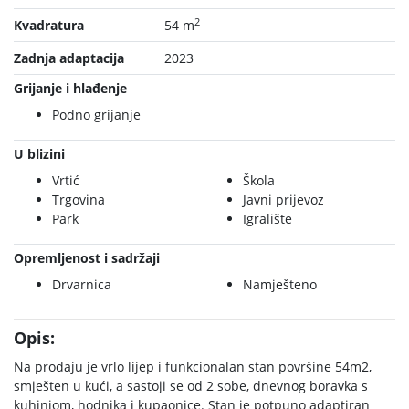
2
Kvadratura
54 m
Zadnja adaptacija
2023
Grijanje i hlađenje
Podno grijanje
U blizini
Vrtić
Škola
Trgovina
Javni prijevoz
Park
Igralište
Opremljenost i sadržaji
Drvarnica
Namješteno
Opis:
Na prodaju je vrlo lijep i funkcionalan stan površine 54m2,
smješten u kući, a sastoji se od 2 sobe, dnevnog boravka s
kuhinjom, hodnika i kupaonice. Stan je potpuno adaptiran