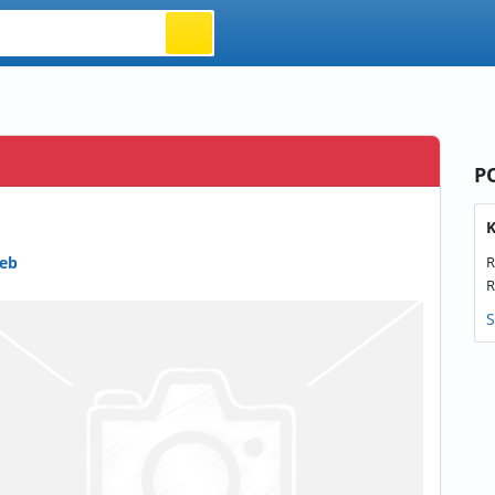
P
K
reb
R
R
S