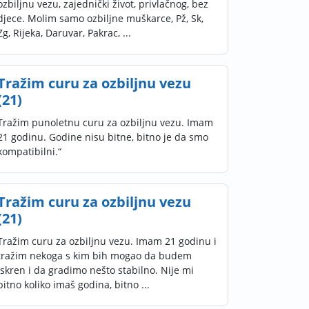
ozbiljnu vezu, zajednički život, privlačnog, bez
djece. Molim samo ozbiljne muškarce, Pž, Sk,
Zg, Rijeka, Daruvar, Pakrac, ...
Tražim curu za ozbiljnu vezu
(21)
Tražim punoletnu curu za ozbiljnu vezu. Imam
21 godinu. Godine nisu bitne, bitno je da smo
kompatibilni.“
Tražim curu za ozbiljnu vezu
(21)
Tražim curu za ozbiljnu vezu. Imam 21 godinu i
tražim nekoga s kim bih mogao da budem
iskren i da gradimo nešto stabilno. Nije mi
bitno koliko imaš godina, bitno ...