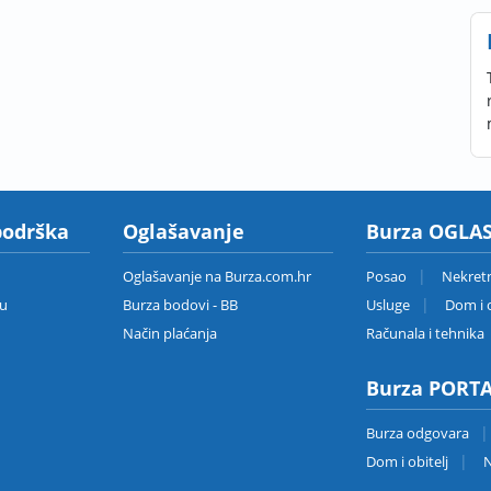
podrška
Oglašavanje
Burza OGLAS
Oglašavanje na Burza.com.hr
Posao
Nekret
zu
Burza bodovi - BB
Usluge
Dom i o
Način plaćanja
Računala i tehnika
Burza PORT
Burza odgovara
Dom i obitelj
N