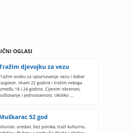
LIČNI OGLASI
Tražim djevojku za vezu
Tražim osobu za upoznavanje, vezu i dobar
razgovor. Imam 22 godine i tražim nekoga
između 18 i 24 godine. Cijenim iskrenost,
poštovanje i jednostavnost. Ukoliko ...
Muškarac 52 god
Situiran, uredan, bez poroka, traži kulturnu,
ozbiljnu, fit ženu s područja Rijeke i okolice,