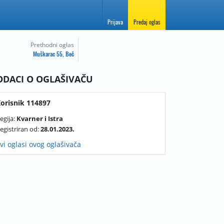
Prijava
Predaj oglas
Prethodni oglas
Muškarac 55, Beč
ODACI O OGLAŠIVAČU
orisnik 114897
egija:
Kvarner i Istra
egistriran od:
28.01.2023.
vi oglasi ovog oglašivača