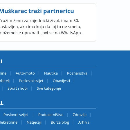
Muškarac traži partnericu
Tražim ženu za zajednički život, imam 50,
rastavljen, ako ima koja da joj to ne smeta,
možemo se upoznati. Javi se na WhatsApp.
I
nine
Auto-moto
Nautika
Poznanstva
bitelj
Poslovni svijet
Obavijesti
Sport i hobi
Sve kategorije
AL
Poslovni svijet
Poduzetništvo
Zdravlje
ekretnine
Natječaji
Burza blog
Arhiva