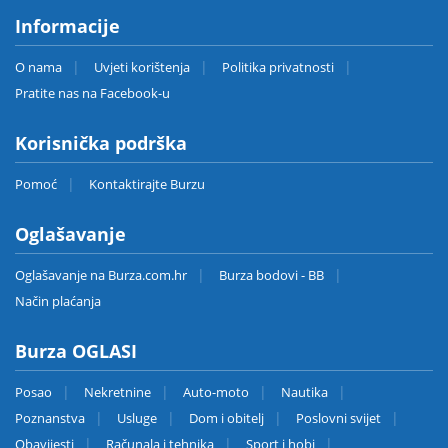
Informacije
O nama
Uvjeti korištenja
Politika privatnosti
Pratite nas na Facebook-u
Korisnička podrška
Pomoć
Kontaktirajte Burzu
Oglašavanje
Oglašavanje na Burza.com.hr
Burza bodovi - BB
Način plaćanja
Burza OGLASI
Posao
Nekretnine
Auto-moto
Nautika
Poznanstva
Usluge
Dom i obitelj
Poslovni svijet
Obavijesti
Računala i tehnika
Sport i hobi