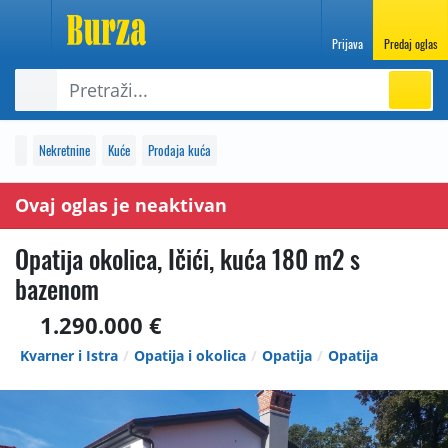
Prijava
Predaj oglas
Nekretnine
Kuće
Prodaja kuća
Ovaj oglas je neaktivan
Opatija okolica, Ičići, kuća 180 m2 s
bazenom
1.290.000 €
Kvarner i Istra
Opatija i okolica
Opatija
Opatija