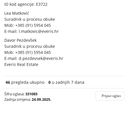
ID kod agencije: E3722
Lea Matković
Suradnik u procesu obuke
Mob: +385 (91) 5954 045
E-mail:
l.matkovic@everis.hr
Davor Pezdevšek
Suradnik u procesu obuke
Mob: +385 (91) 5954 045
E-mail:
d.pezdevsek@everis.hr
Everis Real Estate
46
pregleda ukupno
0
u zadnjih 7 dana
Šifra oglasa:
331085
Prijavi oglas
Zadnja izmjena:
24.09.2025.