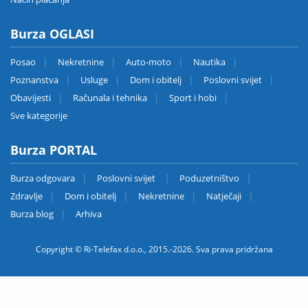
Burza OGLASI
Posao
Nekretnine
Auto-moto
Nautika
Poznanstva
Usluge
Dom i obitelj
Poslovni svijet
Obavijesti
Računala i tehnika
Sport i hobi
Sve kategorije
Burza PORTAL
Burza odgovara
Poslovni svijet
Poduzetništvo
Zdravlje
Dom i obitelj
Nekretnine
Natječaji
Burza blog
Arhiva
Copyright © Ri-Telefax d.o.o., 2015.-2026. Sva prava pridržana