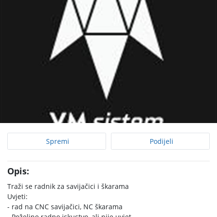
Spremi
Podijeli
Opis:
Traži se radnik za savijačici i škarama
Uvjeti:
- rad na CNC savijačici, NC škarama
- Poželjno radno iskustvo, ali nije uvjet