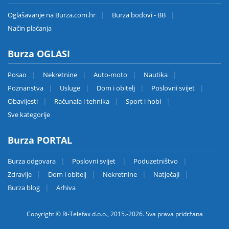
Oglašavanje na Burza.com.hr
Burza bodovi - BB
Način plaćanja
Burza OGLASI
Posao
Nekretnine
Auto-moto
Nautika
Poznanstva
Usluge
Dom i obitelj
Poslovni svijet
Obavijesti
Računala i tehnika
Sport i hobi
Sve kategorije
Burza PORTAL
Burza odgovara
Poslovni svijet
Poduzetništvo
Zdravlje
Dom i obitelj
Nekretnine
Natječaji
Burza blog
Arhiva
Copyright © Ri-Telefax d.o.o., 2015.-2026. Sva prava pridržana