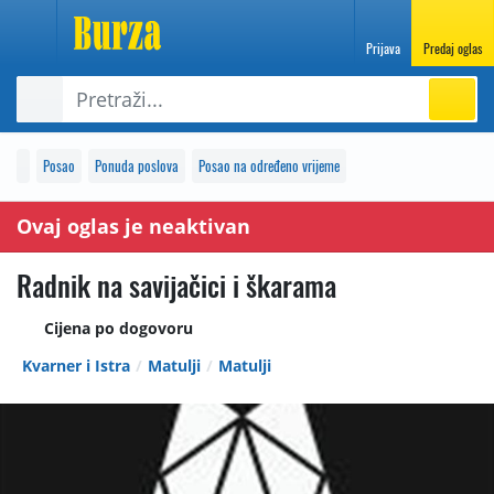
Prijava
Predaj oglas
Posao
Ponuda poslova
Posao na određeno vrijeme
Ovaj oglas je neaktivan
Radnik na savijačici i škarama
Cijena po dogovoru
Kvarner i Istra
Matulji
Matulji