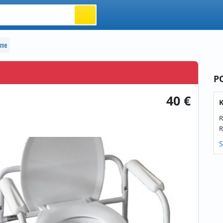
eme
P
40 €
K
R
R
S