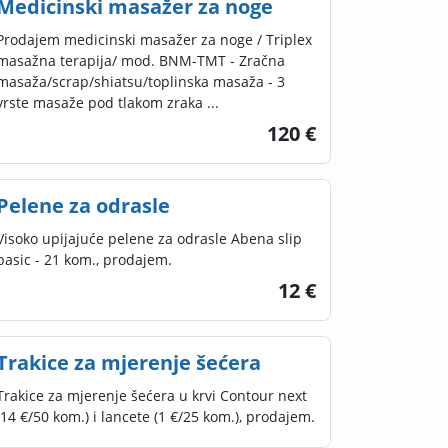
Medicinski masažer za noge
Prodajem medicinski masažer za noge / Triplex
masažna terapija/ mod. BNM-TMT - Zračna
masaža/scrap/shiatsu/toplinska masaža - 3
vrste masaže pod tlakom zraka ...
120 €
Pelene za odrasle
Visoko upijajuće pelene za odrasle Abena slip
basic - 21 kom., prodajem.
12 €
Trakice za mjerenje šećera
Trakice za mjerenje šećera u krvi Contour next
(14 €/50 kom.) i lancete (1 €/25 kom.), prodajem.