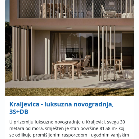
Kraljevica - luksuzna novogradnja,
3S+DB
U prizemlju luksuzne novogradnje u Kraljevici, svega 30
metara od mora, smješten je stan površine 81,58 m² koji
se odlikuje promišljenim rasporedom i ugodnim vanjskim