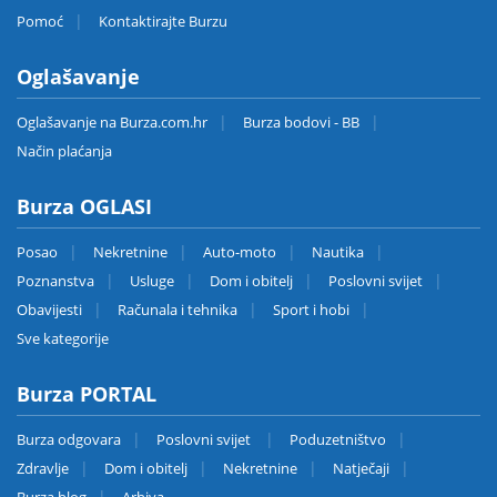
Pomoć
Kontaktirajte Burzu
Oglašavanje
Oglašavanje na Burza.com.hr
Burza bodovi - BB
Način plaćanja
Burza OGLASI
Posao
Nekretnine
Auto-moto
Nautika
Poznanstva
Usluge
Dom i obitelj
Poslovni svijet
Obavijesti
Računala i tehnika
Sport i hobi
Sve kategorije
Burza PORTAL
Burza odgovara
Poslovni svijet
Poduzetništvo
Zdravlje
Dom i obitelj
Nekretnine
Natječaji