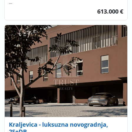
...
613.000 €
Kraljevica - luksuzna novogradnja,
2S+DB