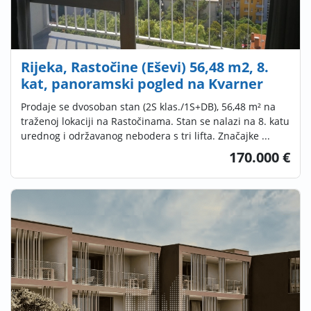
Rijeka, Rastočine (Eševi) 56,48 m2, 8.
kat, panoramski pogled na Kvarner
Prodaje se dvosoban stan (2S klas./1S+DB), 56,48 m² na
traženoj lokaciji na Rastočinama. Stan se nalazi na 8. katu
urednog i održavanog nebodera s tri lifta. Značajke ...
170.000 €