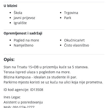
U blizini
Škola
Trgovina
Javni prijevoz
Park
Igralište
Opremljenost i sadržaji
Pogled na more
Okućnica/vrt
Namješteno
Čisto vlasništvo
Opis:
Stan na Trsatu 1S+DB u prizemlju kuće sa 5 stanova.
Terasa ispred ulaza s pogledom na more.
Blizina Kampusa - idealan za studente ili par.
Parkirno mjesto koristi se uz kuću na ulici koja nije prometna.
ID kod agencije: ID13508
Ines Legac
Asistent u posredovanju
Mob: 091/274-2777