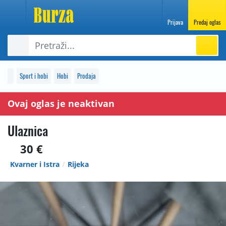
Prijava
Predaj oglas
Sport i hobi
Hobi
Prodaja
Ovaj oglas je neaktivan
Ulaznica
30 €
Kvarner i Istra
Rijeka