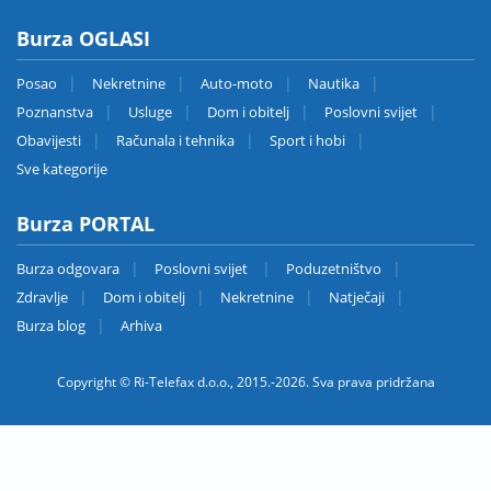
Burza OGLASI
Posao
Nekretnine
Auto-moto
Nautika
Poznanstva
Usluge
Dom i obitelj
Poslovni svijet
Obavijesti
Računala i tehnika
Sport i hobi
Sve kategorije
Burza PORTAL
Burza odgovara
Poslovni svijet
Poduzetništvo
Zdravlje
Dom i obitelj
Nekretnine
Natječaji
Burza blog
Arhiva
Copyright © Ri-Telefax d.o.o., 2015.-2026. Sva prava pridržana