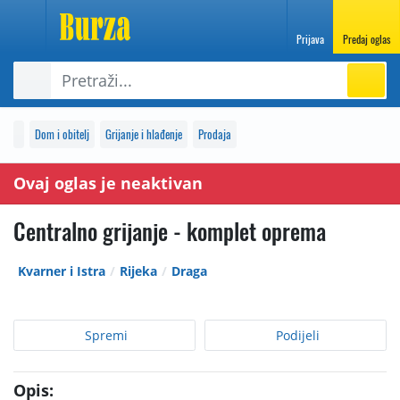
Prijava
Predaj oglas
Dom i obitelj
Grijanje i hlađenje
Prodaja
Ovaj oglas je neaktivan
Centralno grijanje - komplet oprema
Kvarner i Istra
Rijeka
Draga
Spremi
Podijeli
Opis: