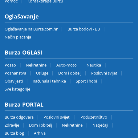
Pomoć
Kontaktirajte Burzu
Oglašavanje
Oglašavanje na Burza.com.hr
Burza bodovi - BB
Način plaćanja
Burza OGLASI
Posao
Nekretnine
Auto-moto
Nautika
Poznanstva
Usluge
Dom i obitelj
Poslovni svijet
Obavijesti
Računala i tehnika
Sport i hobi
Sve kategorije
Burza PORTAL
Burza odgovara
Poslovni svijet
Poduzetništvo
Zdravlje
Dom i obitelj
Nekretnine
Natječaji
Burza blog
Arhiva