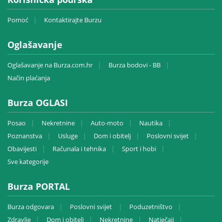
Pomoć
Kontaktirajte Burzu
Oglašavanje
Oglašavanje na Burza.com.hr
Burza bodovi - BB
Način plaćanja
Burza OGLASI
Posao
Nekretnine
Auto-moto
Nautika
Poznanstva
Usluge
Dom i obitelj
Poslovni svijet
Obavijesti
Računala i tehnika
Sport i hobi
Sve kategorije
Burza PORTAL
Burza odgovara
Poslovni svijet
Poduzetništvo
Zdravlje
Dom i obitelj
Nekretnine
Natječaji