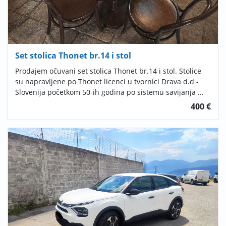
Set stolica Thonet br.14 i stol
Prodajem očuvani set stolica Thonet br.14 i stol. Stolice
su napravljene po Thonet licenci u tvornici Drava d.d -
Slovenija početkom 50-ih godina po sistemu savijanja ...
400 €