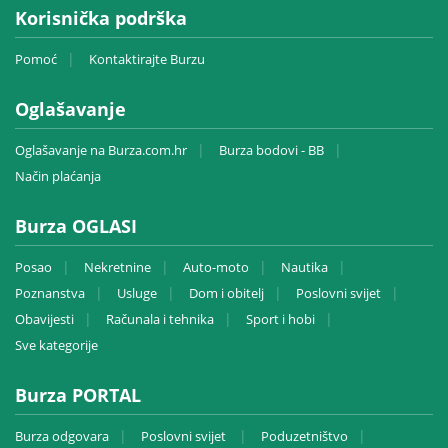
Korisnička podrška
Pomoć
Kontaktirajte Burzu
Oglašavanje
Oglašavanje na Burza.com.hr
Burza bodovi - BB
Način plaćanja
Burza OGLASI
Posao
Nekretnine
Auto-moto
Nautika
Poznanstva
Usluge
Dom i obitelj
Poslovni svijet
Obavijesti
Računala i tehnika
Sport i hobi
Sve kategorije
Burza PORTAL
Burza odgovara
Poslovni svijet
Poduzetništvo