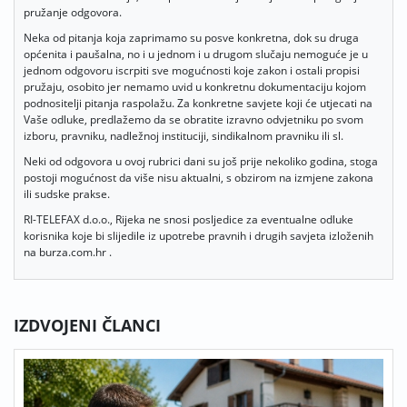
pružanje odgovora.
Neka od pitanja koja zaprimamo su posve konkretna, dok su druga
općenita i paušalna, no i u jednom i u drugom slučaju nemoguće je u
jednom odgovoru iscrpiti sve mogućnosti koje zakon i ostali propisi
pružaju, osobito jer nemamo uvid u konkretnu dokumentaciju kojom
podnositelji pitanja raspolažu. Za konkretne savjete koji će utjecati na
Vaše odluke, predlažemo da se obratite izravno odvjetniku po svom
izboru, pravniku, nadležnoj instituciji, sindikalnom pravniku ili sl.
Neki od odgovora u ovoj rubrici dani su još prije nekoliko godina, stoga
postoji mogućnost da više nisu aktualni, s obzirom na izmjene zakona
ili sudske prakse.
RI-TELEFAX d.o.o., Rijeka ne snosi posljedice za eventualne odluke
korisnika koje bi slijedile iz upotrebe pravnih i drugih savjeta izloženih
na burza.com.hr .
IZDVOJENI ČLANCI