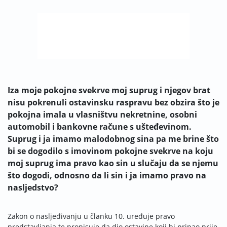
Iza moje pokojne svekrve moj suprug i njegov brat
nisu pokrenuli ostavinsku raspravu bez obzira što je
pokojna imala u vlasništvu nekretnine, osobni
automobil i bankovne račune s ušteđevinom.
Suprug i ja imamo malodobnog sina pa me brine što
bi se dogodilo s imovinom pokojne svekrve na koju
moj suprug ima pravo kao sin u slučaju da se njemu
što dogodi, odnosno da li sin i ja imamo pravo na
nasljedstvo?
Zakon o nasljeđivanju u članku 10. uređuje pravo
predstavljanja te propisuje da dio ostavine koji bi pripao prije