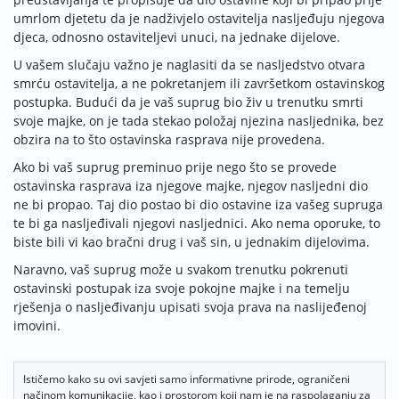
umrlom djetetu da je nadživjelo ostavitelja nasljeđuju njegova
djeca, odnosno ostaviteljevi unuci, na jednake dijelove.
U vašem slučaju važno je naglasiti da se nasljedstvo otvara
smrću ostavitelja, a ne pokretanjem ili završetkom ostavinskog
postupka. Budući da je vaš suprug bio živ u trenutku smrti
svoje majke, on je tada stekao položaj njezina nasljednika, bez
obzira na to što ostavinska rasprava nije provedena.
Ako bi vaš suprug preminuo prije nego što se provede
ostavinska rasprava iza njegove majke, njegov nasljedni dio
ne bi propao. Taj dio postao bi dio ostavine iza vašeg supruga
te bi ga nasljeđivali njegovi nasljednici. Ako nema oporuke, to
biste bili vi kao bračni drug i vaš sin, u jednakim dijelovima.
Naravno, vaš suprug može u svakom trenutku pokrenuti
ostavinski postupak iza svoje pokojne majke i na temelju
rješenja o nasljeđivanju upisati svoja prava na naslijeđenoj
imovini.
Ističemo kako su ovi savjeti samo informativne prirode, ograničeni
načinom komunikacije, kao i prostorom koji nam je na raspolaganju za