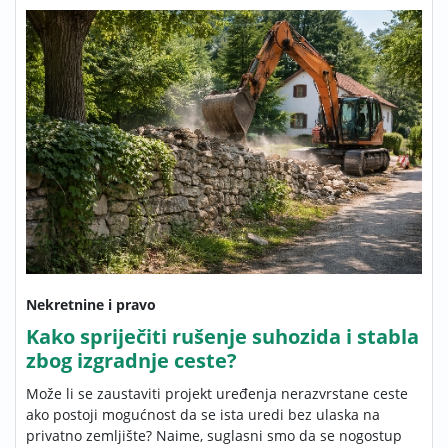
Nekretnine i pravo
Kako spriječiti rušenje suhozida i stabla
zbog izgradnje ceste?
Može li se zaustaviti projekt uređenja nerazvrstane ceste
ako postoji mogućnost da se ista uredi bez ulaska na
privatno zemljište? Naime, suglasni smo da se nogostup