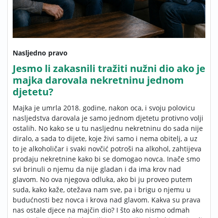
Nasljedno pravo
Jesmo li zakasnili tražiti nužni dio ako je
majka darovala nekretninu jednom
djetetu?
Majka je umrla 2018. godine, nakon oca, i svoju polovicu
nasljedstva darovala je samo jednom djetetu protivno volji
ostalih. No kako se u tu nasljednu nekretninu do sada nije
diralo, a sada to dijete, koje živi samo i nema obitelj, a uz
to je alkoholičar i svaki novčić potroši na alkohol, zahtijeva
prodaju nekretnine kako bi se domogao novca. Inače smo
svi brinuli o njemu da nije gladan i da ima krov nad
glavom. No ova njegova odluka, ako bi ju proveo putem
suda, kako kaže, otežava nam sve, pa i brigu o njemu u
budućnosti bez novca i krova nad glavom. Kakva su prava
nas ostale djece na majčin dio? I što ako nismo odmah