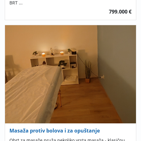
BRT ...
799.000 €
Masaža protiv bolova i za opuštanje
Obrt za masaže pruža nekoliko vrsta masaža - klasičnu,