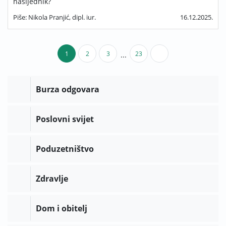
nasljednik?
Piše: Nikola Pranjić, dipl. iur.
16.12.2025.
1
2
3
23
...
Burza odgovara
Poslovni svijet
Poduzetništvo
Zdravlje
Dom i obitelj