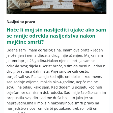
Nasljedno pravo
Hoće li moj sin naslijediti ujake ako sam
se ranije odrekla nasljedstva nakon
majčine smrti?
Udana sam, imam odraslog sina. Imam dva brata – jedan
je oženjen i nema djece, a drugi nije oženjen. Majka nam
je umrlaprije 26 godina.Nakon njene smrti ja sam se
odrekla svog dijela u korist braće, s tim da meni ni jedan ni
drugi brat nisu dali ništa. Prije smo se čuli često,
posjećivali se, išla sam ja kod njih, oni dolazili kod mene,
sad zadnje vrijeme, možda oko 4 godine, uopće me ne
zovu i ne pitaju kako sam. Kad dođem u posjetu kod njih
osjećam se da nisam dobrodošla. Sad mi je žao što sam im
prepustila svoj dio, sad me duša boli i to jako jer su
nepravedni.Ima li moj sin nakonnjihove smrti pravo na
nasljedstvo s obzirom da bi po zakonu trebao i biti on