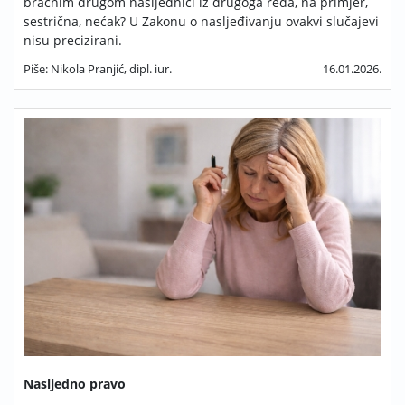
bračnim drugom nasljednici iz drugoga reda, na primjer,
sestrična, nećak? U Zakonu o nasljeđivanju ovakvi slučajevi
nisu precizirani.
Piše: Nikola Pranjić, dipl. iur.
16.01.2026.
Nasljedno pravo