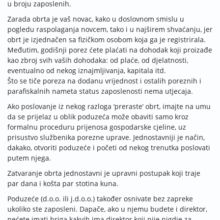
u broju zaposle­nih.
Zarada obrta je vaš novac, kako u doslovnom smislu u
pogledu raspolaganja novcem, tako i u najširem shvaćanju, jer
obrt je izjednačen sa fizičkom osobom koja ga je registrirala.
Međutim, godišnji porez ćete plaćati na dohodak koji pro­izađe
kao zbroj svih vaših do­hodaka: od plaće, od djelatnosti,
eventualno od nekog izna­jmljivanja, kapitala itd.
Što se tiče poreza na dodanu vrijednost i ostalih poreznih i
parafiskalnih nameta status za­poslenosti nema utjecaja.
Ako poslovanje iz nekog razloga ‘preraste’ obrt, imajte na umu
da se prijelaz u oblik poduzeća može obaviti samo kroz
formalnu proceduru prijenosa gospodarske cjeline, uz
prisustvo službenika porezne uprave. Jednostavniji je način,
dakako, otvoriti poduzeće i početi od nekog trenutka po­slovati
putem njega.
Zatvaranje obrta jednosta­vni je upravni postupak koji traje
par dana i košta par stotina kuna.
Poduzeće (d.o.o. ili j.d.o.o.) također osnivate bez zapreke
ukoliko ste zaposleni. Dapače, ako u njemu budete i direktor,
nećete imati briga kakvih ima di­re­ktor koji nije nigdje za­