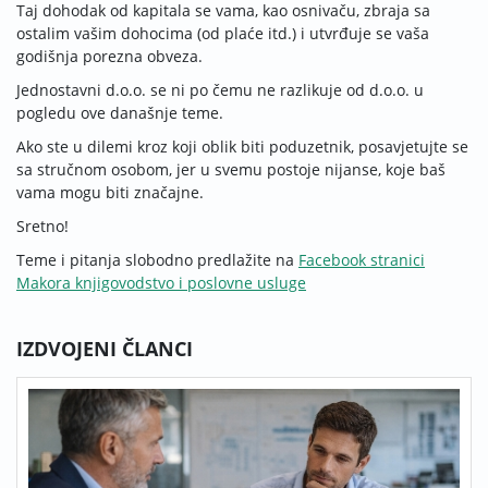
Taj dohodak od kapitala se vama, kao osnivaču, zbraja sa
ostalim vašim dohocima (od plaće itd.) i utvrđuje se vaša
godišnja porezna obveza.
Jednostavni d.o.o. se ni po čemu ne razlikuje od d.o.o. u
pogledu ove današnje teme.
Ako ste u dilemi kroz koji oblik biti poduzetnik, posavjetujte se
sa stručnom osobom, jer u svemu postoje nijanse, koje baš
vama mogu biti zna­čajne.
Sretno!
Teme i pitanja slobodno predlažite na
Facebook stranici
Makora knjigovodstvo i poslovne usluge
IZDVOJENI ČLANCI