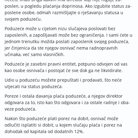
poslen, u pogledu plaćanja do­prinosa. Ako izgubite status za­
poslene osobe, odmah raz­mi­šljajte o rješavanju statusa u
svojem poduzeću.
Poduzeće može u cijelom nizu slučajeva poslovati bez
zaposlenih, a zapošljavati mo­že bez ograničenja. I sami ćete u
jednom trenutku možda po­slati zaposlenik svojeg podu­zeća,
jer činjenica da ste njegov osnivač nema radnopravnih
učinaka, već samo vlasničkih.
Poduzeće je zasebni pravni entitet, potpuno odvojen od vas
kao osobe osnivača i postojat će sve dok ga ne likvidirate.
Udio u poduzeću možete prepuštati i prodavati, što neće
utjecati na status poduzeća.
Poreze i ostala davanja pla­ća poduzeće, a njegov direktor
odgovara za to, isto kao što od­govara i za ostale radnje i oba­
ve­ze poduzeća.
Nakon što poduzeće plati porez na dobit, osnivač može
odlučiti isplatiti si dobit, u kojem slučaju plaća i porez na
dohodak od kapitala od dodatnih 12%.