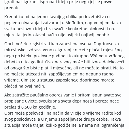
igrati na sigurno i isprobati ideju prije nego joj se posve
predate.
Krenut ću od najjednostav­nijeg oblika poduzetništva u
pogledu otvaranja i zatvaranja. Međutim, napominjem da za
svaku poslovnu ideju i za sva­čije konkretne okolnosti i na­
mjere taj jednostavni način ni­je uvijek i najbolji odabir.
Obrt možete registrirati kao zaposlena osoba. Doprinose za
mirovinsko i zdravstveno osiguranje nećete plaćati mjesečno,
nego po isteku poslovne godine i to ukupno 35% od utvrđenog
dohotka u toj godini. Ovo, naravno, može biti iznos daleko veći
od onoga što biste platili mjesečno, ali ne možete birati. Na to
ne možete utjecati niti zapošljavanjem na nepuno ra­dno
vrijeme. Čim ste u statusu zaposlenog, doprinose morate
plaćati na ovaj način.
Ako zatražite paušalno opo­­rezivanje i pritom ispunjavate sve
propisane uvjete, sve­ukupna svota doprinosa i po­reza neće
prelaziti 6.500 kn go­dišnje.
Obrt može poslovati i na način da vi cijelo vrijeme ra­di­te kod
svog poslodavca, a u nje­mu zapošljavate druge oso­be. Takva
situacija može trajati ko­liko god želite, a nema niti og­ra­ničenja