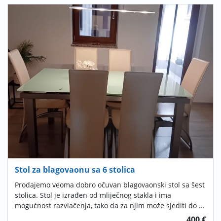
Stol za blagovaonu sa 6 stolica
Prodajemo veoma dobro očuvan blagovaonski stol sa šest
stolica. Stol je izrađen od mliječnog stakla i ima
mogućnost razvlačenja, tako da za njim može sjediti do ...
400 €