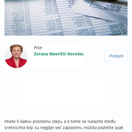
Piše:
Zorana Mavričić-Korošec
Podijeli
Imate li kakvu poslovnu ideju, a k tome se nalazite me­đu
sretnicima koji su negdje već zaposleni, možda poželite ipak