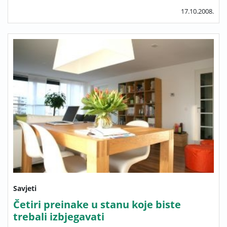
17.10.2008.
Savjeti
Četiri preinake u stanu koje biste
trebali izbjegavati