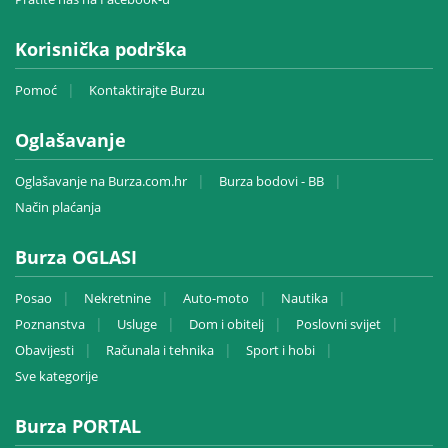
Korisnička podrška
Pomoć
Kontaktirajte Burzu
Oglašavanje
Oglašavanje na Burza.com.hr
Burza bodovi - BB
Način plaćanja
Burza OGLASI
Posao
Nekretnine
Auto-moto
Nautika
Poznanstva
Usluge
Dom i obitelj
Poslovni svijet
Obavijesti
Računala i tehnika
Sport i hobi
Sve kategorije
Burza PORTAL