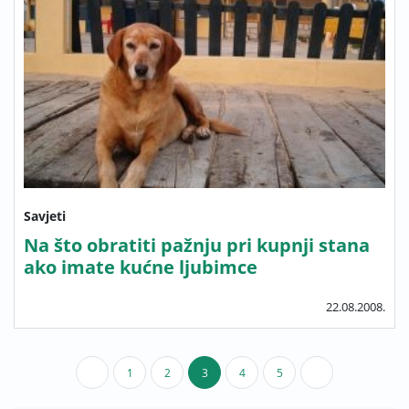
Savjeti
Na što obratiti pažnju pri kupnji stana
ako imate kućne ljubimce
22.08.2008.
1
2
3
4
5