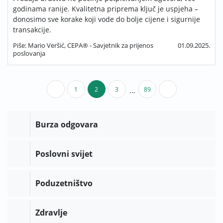
godinama ranije. Kvalitetna priprema ključ je uspjeha –
donosimo sve korake koji vode do bolje cijene i sigurnije
transakcije.
Piše: Mario Veršić, CEPA® - Savjetnik za prijenos
01.09.2025.
poslovanja
1
2
3
89
...
Burza odgovara
Poslovni svijet
Poduzetništvo
Zdravlje