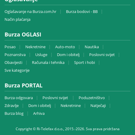
Oglašavanje na Burza.com.hr
Burza bodovi - BB
Način plaćanja
Burza OGLASI
Posao
Nekretnine
Auto-moto
Nautika
Poznanstva
Usluge
Dom i obitelj
Poslovni svijet
Obavijesti
Računala i tehnika
Sport i hobi
Sve kategorije
Burza PORTAL
Burza odgovara
Poslovni svijet
Poduzetništvo
Zdravlje
Dom i obitelj
Nekretnine
Natječaji
Burza blog
Arhiva
Copyright © Ri-Telefax d.o.o., 2015.-2026. Sva prava pridržana