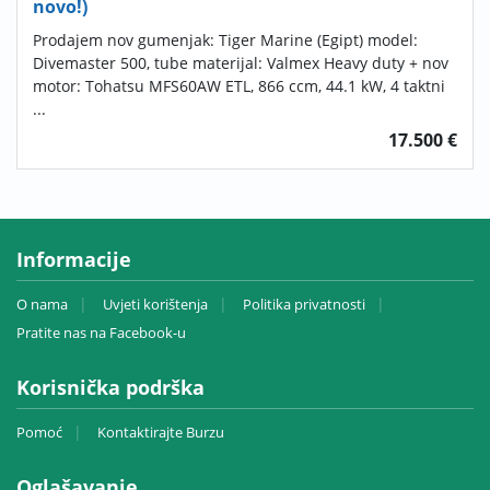
novo!)
Prodajem nov gumenjak: Tiger Marine (Egipt) model:
Divemaster 500, tube materijal: Valmex Heavy duty + nov
motor: Tohatsu MFS60AW ETL, 866 ccm, 44.1 kW, 4 taktni
...
17.500 €
Informacije
O nama
Uvjeti korištenja
Politika privatnosti
Pratite nas na Facebook-u
Korisnička podrška
Pomoć
Kontaktirajte Burzu
Oglašavanje