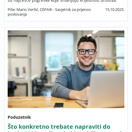
su najčešće pogreške koje smanjuju vrijednost društva.
Piše: Mario Veršić, CEPA® - Savjetnik za prijenos
15.10.2025.
poslovanja
Poduzetnik
Što konkretno trebate napraviti do