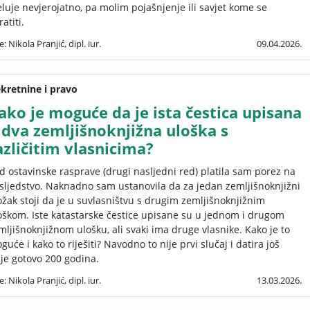
eluje nevjerojatno, pa molim pojašnjenje ili savjet kome se
atiti.
e: Nikola Pranjić, dipl. iur.
09.04.2026.
kretnine i pravo
ako je moguće da je ista čestica upisana
 dva zemljišnoknjižna uloška s
azličitim vlasnicima?
d ostavinske rasprave (drugi nasljedni red) platila sam porez na
sljedstvo. Naknadno sam ustanovila da za jedan zemljišnoknjižni
ožak stoji da je u suvlasništvu s drugim zemljišnoknjižnim
oškom. Iste katastarske čestice upisane su u jednom i drugom
mljišnoknjižnom ulošku, ali svaki ima druge vlasnike. Kako je to
guće i kako to riješiti? Navodno to nije prvi slučaj i datira još
ije gotovo 200 godina.
e: Nikola Pranjić, dipl. iur.
13.03.2026.