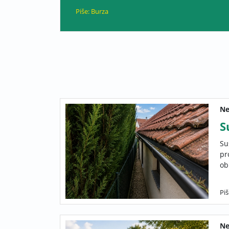
Piše: Burza
Ne
S
Su
pr
ob
Piš
Ne