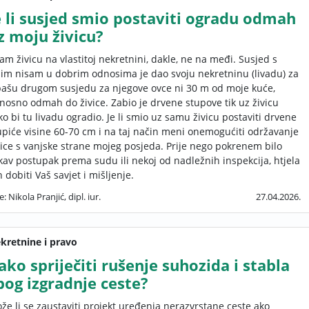
e li susjed smio postaviti ogradu odmah
z moju živicu?
am živicu na vlastitoj nekretnini, dakle, ne na međi. Susjed s
jim nisam u dobrim odnosima je dao svoju nekretninu (livadu) za
pašu drugom susjedu za njegove ovce ni 30 m od moje kuće,
nosno odmah do živice. Zabio je drvene stupove tik uz živicu
ko bi tu livadu ogradio. Je li smio uz samu živicu postaviti drvene
upiće visine 60-70 cm i na taj način meni onemogućiti održavanje
vice s vanjske strane mojeg posjeda. Prije nego pokrenem bilo
kav postupak prema sudu ili nekoj od nadležnih inspekcija, htjela
h dobiti Vaš savjet i mišljenje.
e: Nikola Pranjić, dipl. iur.
27.04.2026.
kretnine i pravo
ako spriječiti rušenje suhozida i stabla
bog izgradnje ceste?
že li se zaustaviti projekt uređenja nerazvrstane ceste ako