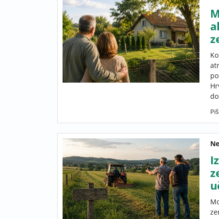
M
a
z
Ko
at
po
Hr
do
Piš
Ne
I
z
u
Mo
ze