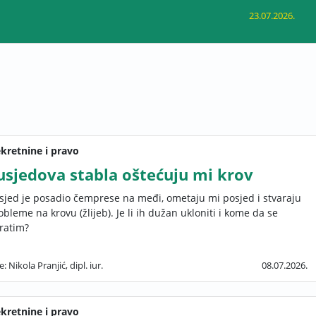
23.07.2026.
kretnine i pravo
usjedova stabla oštećuju mi krov
sjed je posadio čemprese na međi, ometaju mi posjed i stvaraju
obleme na krovu (žlijeb). Je li ih dužan ukloniti i kome da se
ratim?
e: Nikola Pranjić, dipl. iur.
08.07.2026.
kretnine i pravo