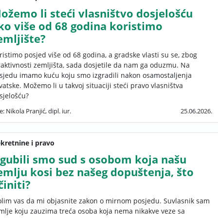
ožemo li steći vlasništvo dosjelošću
ko više od 68 godina koristimo
emljište?
ristimo posjed više od 68 godina, a gradske vlasti su se, zbog
raktivnosti zemljišta, sada dosjetile da nam ga oduzmu. Na
sjedu imamo kuću koju smo izgradili nakon osamostaljenja
vatske. Možemo li u takvoj situaciji steći pravo vlasništva
sjelošću?
e: Nikola Pranjić, dipl. iur.
25.06.2026.
kretnine i pravo
zgubili smo sud s osobom koja našu
emlju kosi bez našeg dopuštenja, što
činiti?
lim vas da mi objasnite zakon o mirnom posjedu. Suvlasnik sam
mlje koju zauzima treća osoba koja nema nikakve veze sa