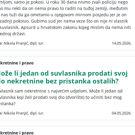
mljom, samo je pokosi. U roku 30 dana nismo zvali policiju nego
o mu rekli da on nema pravo to raditi na tuđoj zemlji, međutim
 nas tuži da ga ometamo u njegovom mirnom posjedu jer je on
 zadnji pokosio. Gubimo sud jer nema veze što on nije ni vlasnik
 suvlasnik. Apsurd u hrvatskom zakonu kojeg mislim da nema niti
jednoj državi.
e: Nikola Pranjić, dipl. iur.
14.05.2026.
kretnine i pravo
ože li jedan od suvlasnika prodati svoj
io nekretnine bez pristanka ostalih?
vlasnik sam nekretnine s najvećim udjelom. Može li jedan od
vlasnika koji želi prodati svoj dio (dvorište) to učiniti bez mog
istanka?
e: Nikola Pranjić, dipl. iur.
04.05.2026.
kretnine i pravo