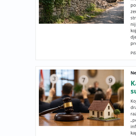
po
ze
st
ni
ko
dj
pr
Piš
Ne
K
s
Ko
dr
ra
„p
in
ka