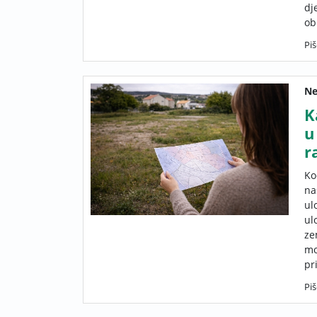
dj
obr
Piš
Ne
K
u
r
Ko
na
ul
ul
ze
mo
pr
Piš