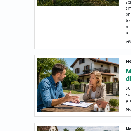
ze
sm
on
to
ni
u 
Piš
Ne
M
d
Su
su
pr
Piš
Ne