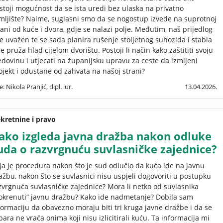
stoji mogućnost da se ista uredi bez ulaska na privatno
mljište? Naime, suglasni smo da se nogostup izvede na suprotnoj
rani od kuće i dvora, gdje se nalazi polje. Međutim, naš prijedlog
je uvažen te se sada planira rušenje stoljetnog suhozida i stabla
je pruža hlad cijelom dvorištu. Postoji li način kako zaštititi svoju
edovinu i utjecati na županijsku upravu za ceste da izmijeni
ojekt i odustane od zahvata na našoj strani?
e: Nikola Pranjić, dipl. iur.
13.04.2026.
kretnine i pravo
ako izgleda javna dražba nakon odluke
uda o razvrgnuću suvlasničke zajednice?
ja je procedura nakon što je sud odlučio da kuća ide na javnu
ažbu, nakon što se suvlasnici nisu uspjeli dogovoriti u postupku
zvrgnuća suvlasničke zajednice? Mora li netko od suvlasnika
okrenuti“ javnu dražbu? Kako ide nadmetanje? Dobila sam
formaciju da obavezno moraju biti tri kruga javne dražbe i da se
para ne vraća onima koji nisu izlicitirali kuću. Ta informacija mi