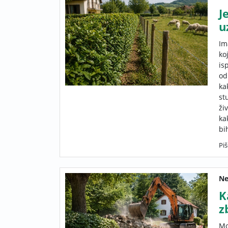
J
u
Im
ko
is
od
ka
st
ži
ka
bi
Piš
Ne
K
z
Mo