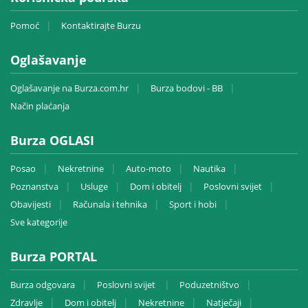
Pomoć
Kontaktirajte Burzu
Oglašavanje
Oglašavanje na Burza.com.hr
Burza bodovi - BB
Način plaćanja
Burza OGLASI
Posao
Nekretnine
Auto-moto
Nautika
Poznanstva
Usluge
Dom i obitelj
Poslovni svijet
Obavijesti
Računala i tehnika
Sport i hobi
Sve kategorije
Burza PORTAL
Burza odgovara
Poslovni svijet
Poduzetništvo
Zdravlje
Dom i obitelj
Nekretnine
Natječaji