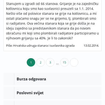
Stanujem u zgradi od 66 stanova. Grijanje je na zajedničku
kotlovnicu koju smo kao suvlasnici preuzeli sa 1.1. 2014.
Nešto više od polovice stanara se grije na kotlovnicu, a mi
ostali plaćamo snagu jer se ne grijemo, tj. plombirali smo
si radijatore. Ova većina stanara koja se grije došla je na
ideju zajedno sa predstavnikom stanara da po novom
obračunu mi koji smo plombirali radijatore participiramo u
njihovom grijanju sa 40%. Je li to zakonski?
Piše: Hrvatska udruga stanara i suvlasnika zgrada
13.02.2014.
1
2
3
15
...
Burza odgovara
Poslovni svijet