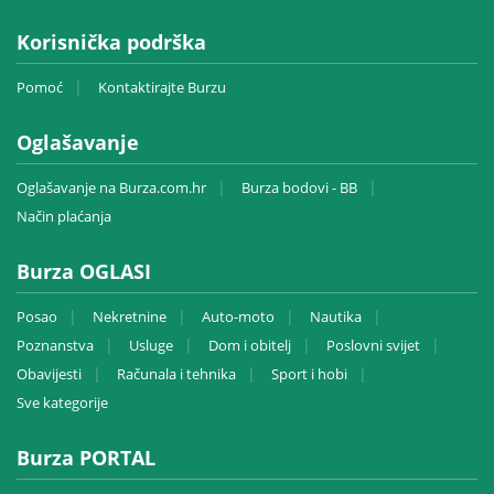
Korisnička podrška
Pomoć
Kontaktirajte Burzu
Oglašavanje
Oglašavanje na Burza.com.hr
Burza bodovi - BB
Način plaćanja
Burza OGLASI
Posao
Nekretnine
Auto-moto
Nautika
Poznanstva
Usluge
Dom i obitelj
Poslovni svijet
Obavijesti
Računala i tehnika
Sport i hobi
Sve kategorije
Burza PORTAL