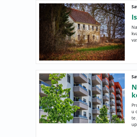
Sa
I
Na
kv
va
Sa
N
k
Pr
u 
te
up