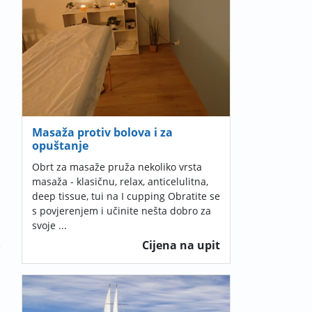
Masaža protiv bolova i za
opuštanje
Obrt za masaže pruža nekoliko vrsta
masaža - klasičnu, relax, anticelulitna,
deep tissue, tui na I cupping Obratite se
s povjerenjem i učinite nešta dobro za
svoje ...
Cijena na upit
e