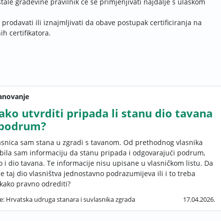
 ostale građevine pravilnik će se primjenjivati najdalje s ulaskom
rodavati ili iznajmljivati da obave postupak certificiranja na
h certifikatora.
anovanje
ako utvrditi pripada li stanu dio tavana
 podrum?
asnica sam stana u zgradi s tavanom. Od prethodnog vlasnika
bila sam informaciju da stanu pripada i odgovarajući podrum,
o i dio tavana. Te informacije nisu upisane u vlasničkom listu. Da
 se taj dio vlasništva jednostavno podrazumijeva ili i to treba
kako pravno odrediti?
e: Hrvatska udruga stanara i suvlasnika zgrada
17.04.2026.