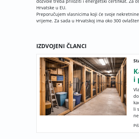
dozvole treba priložiti i energetski certifikat. Za
Hrvatske u EU.
Preporučujem vlasnicima koji će svoje nekretnine p
vrijeme. Za sada u Hrvatskoj ima oko 300 ovlašteni
IZDVOJENI ČLANCI
St
K
i
Vl
do
ka
li
ne
Piš