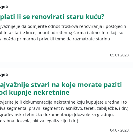
vjeti
splati li se renovirati staru kuću?
jvažnije je da odmjerite odnos troškova renoviranja i postojećih
aliteta starije kuće, poput određenog šarma i atmosfere koji su
s možda primarno i privukli tome da razmatrate starinu
05.01.2023.
vjeti
ajvažnije stvari na koje morate paziti
od kupnje nekretnine
ovjerite je li dokumentacija nekretnine koju kupujete uredna i to
dva segmenta: pravni segment (vlasništvo, tereti, zabilježbe, i dr.)
 građevinsko-tehnička dokumentacija (dozvole za gradnju,
orabna dozvola, akt za legalizaciju i dr.)
04.07.2023.