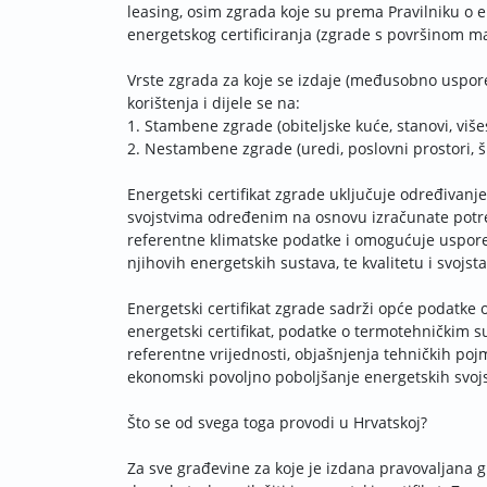
leasing, osim zgrada koje su prema Pravilniku o 
energetskog certificiranja (zgrade s površinom ma
Vrste zgrada za koje se izdaje (međusobno uspore
korištenja i dijele se na:
1. Stambene zgrade (obiteljske kuće, stanovi, vi
2. Nestambene zgrade (uredi, poslovni prostori, ško
Energetski certifikat zgrade uključuje određiva
svojstvima određenim na osnovu izračunate potreb
referentne klimatske podatke i omogućuje uspore
njihovih energetskih sustava, te kvalitetu i svojst
Energetski certifikat zgrade sadrži opće podatke o
energetski certifikat, podatke o termotehničkim s
referentne vrijednosti, objašnjenja tehničkih poj
ekonomski povoljno poboljšanje energetskih svoj
Što se od svega toga provodi u Hrvatskoj?
Za sve građevine za koje je izdana pravovaljana 