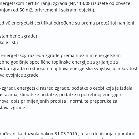
energetskom certificiranju zgrada (NN113/08) izuzete od obveze
njom od 50 m2, privremeni i sakralni objekti).
divi) energetski certifikat određene su prema pretežitoj namjeni
šestambene zgrade)
le i sl.)
nje energetskog razreda zgrade prema njezinim energetskim
ne godišnje specifične toplinske energije za grijanje za
dbu zgrada u odnosu na njihova energetska svojstva, učinkovitost
ava ovojnice zgrade.
 zgradi, energetski razred zgrade, podatke o osobi koja je izdala
ustavima, klimatske podatke, podatke o potrebnoj energiji i
mova, opis primijenjenih propisa i normi, te preporuke za
stava zgrade.
građevinska dozvola nakon 31.03.2010., u fazi dobivanja uporabne