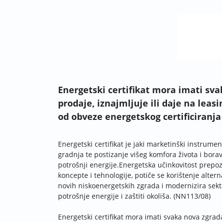
Energetski certifikat mora imati sva
prodaje, iznajmljuje ili daje na leas
od obveze energetskog certificiranja
Energetski certifikat je jaki marketinški instrum
gradnja te postizanje višeg komfora života i bo
potrošnji energije.Energetska učinkovitost prepoz
koncepte i tehnologije, potiče se korištenje alter
novih niskoenergetskih zgrada i modernizira sek
potrošnje energije i zaštiti okoliša. (NN113/08)
Energetski certifikat mora imati svaka nova zgrada