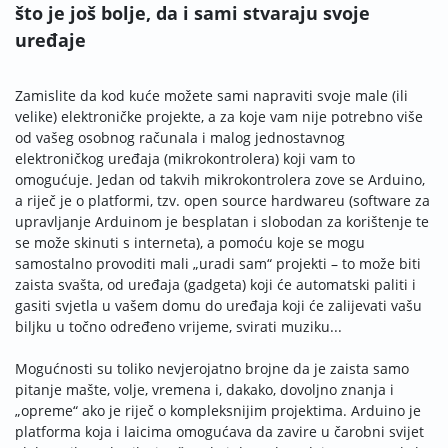
što je još bolje, da i sami stvaraju svoje
uređaje
Zamislite da kod kuće možete sami napraviti svoje male (ili
velike) elektroničke projekte, a za koje vam nije potrebno više
od vašeg osobnog računala i malog jednostavnog
elektroničkog uređaja (mikrokontrolera) koji vam to
omogućuje. Jedan od takvih mikrokontrolera zove se Arduino,
a riječ je o platformi, tzv. open source hardwareu (software za
upravljanje Arduinom je besplatan i slobodan za korištenje te
se može skinuti s interneta), a pomoću koje se mogu
samostalno provoditi mali „uradi sam“ projekti – to može biti
zaista svašta, od uređaja (gadgeta) koji će automatski paliti i
gasiti svjetla u vašem domu do uređaja koji će zalijevati vašu
biljku u točno određeno vrijeme, svirati muziku...
Mogućnosti su toliko nevjerojatno brojne da je zaista samo
pitanje mašte, volje, vremena i, dakako, dovoljno znanja i
„opreme“ ako je riječ o kompleksnijim projektima. Arduino je
platforma koja i laicima omogućava da zavire u čarobni svijet