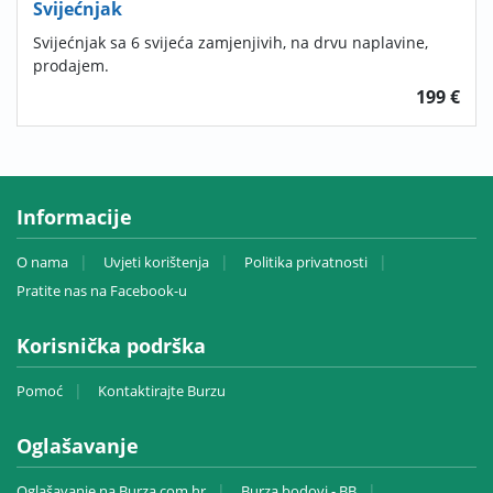
Svijećnjak
Svijećnjak sa 6 svijeća zamjenjivih, na drvu naplavine,
prodajem.
199 €
Informacije
O nama
Uvjeti korištenja
Politika privatnosti
Pratite nas na Facebook-u
Korisnička podrška
Pomoć
Kontaktirajte Burzu
Oglašavanje
Oglašavanje na Burza.com.hr
Burza bodovi - BB