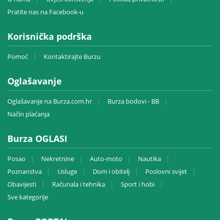
Pratite nas na Facebook-u
Korisnička podrška
Pomoć
Kontaktirajte Burzu
Oglašavanje
Oglašavanje na Burza.com.hr
Burza bodovi - BB
Način plaćanja
Burza OGLASI
Posao
Nekretnine
Auto-moto
Nautika
Poznanstva
Usluge
Dom i obitelj
Poslovni svijet
Obavijesti
Računala i tehnika
Sport i hobi
Sve kategorije