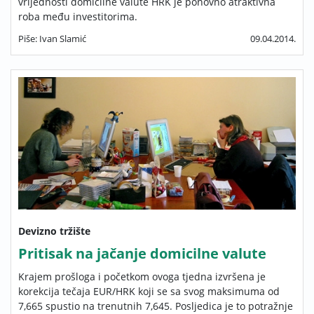
vrijednosti domicilne valute HRK je ponovno atraktivna
roba među investitorima.
Piše: Ivan Slamić
09.04.2014.
Devizno tržište
Pritisak na jačanje domicilne valute
Krajem prošloga i početkom ovoga tjedna izvršena je
korekcija tečaja EUR/HRK koji se sa svog maksimuma od
7,665 spustio na trenutnih 7,645. Posljedica je to potražnje