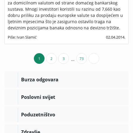
za domicilnom valutom od strane domaćeg bankarskog
sustava. Mnogi investitori koristili su razinu od 7,660 kao
dobru priliku za prodaju europske valute sa dospijećem u
ljetnim mjesecima što je zasigurno ostavilo traga na
deviznim pozicijama banaka odnosno na devizno tržište.
Piše: Ivan Slamić
02.04.2014.
1
2
3
73
...
Burza odgovara
Poslovni svijet
Poduzetništvo
Zdravlje