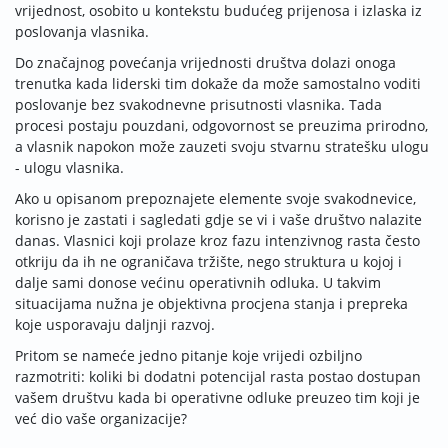
vrijednost, osobito u kontekstu budućeg prijenosa i izlaska iz
poslovanja vlasnika.
Do značajnog povećanja vrijednosti društva dolazi onoga
trenutka kada liderski tim dokaže da može samostalno voditi
poslovanje bez svakodnevne prisutnosti vlasnika. Tada
procesi postaju pouzdani, odgovornost se preuzima prirodno,
a vlasnik napokon može zauzeti svoju stvarnu stratešku ulogu
- ulogu vlasnika.
Ako u opisanom prepoznajete elemente svoje svakodnevice,
korisno je zastati i sagledati gdje se vi i vaše društvo nalazite
danas. Vlasnici koji prolaze kroz fazu intenzivnog rasta često
otkriju da ih ne ograničava tržište, nego struktura u kojoj i
dalje sami donose većinu operativnih odluka. U takvim
situacijama nužna je objektivna procjena stanja i prepreka
koje usporavaju daljnji razvoj.
Pritom se nameće jedno pitanje koje vrijedi ozbiljno
razmotriti: koliki bi dodatni potencijal rasta postao dostupan
vašem društvu kada bi operativne odluke preuzeo tim koji je
već dio vaše organizacije?