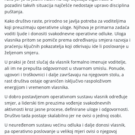
pozadini takvih situacija najčešće nedostaje upravo disciplina
puštanja.
Kako društvo raste, prirodno se javlja potreba za voditeljima
koji preuzimaju operativne uloge. Njihova je primarna zadaća
voditi ljude i donositi svakodnevne operativne odluke. Uloga
vlasnika pritom se pomiče prema određivanju smjera razvoja i
praćenju ključnih pokazatelja koji otkrivaju ide li poslovanje u
željenom smjeru.
U praksi je čest slučaj da vlasnik formalno imenuje voditelje,
ali im ne prepušta odgovornost u stvarnom smislu. Ponude,
ugovori i troškovnici i dalje završavaju na njegovom stolu, a
rast društva ostaje ograničen isključivo raspoloživom
energijom i vremenom vlasnika.
U dobro postavljenom operativnom sustavu vlasnik određuje
smjer, a liderski tim preuzima vođenje svakodnevnih
aktivnosti kroz jasne procese, definirane uloge i odgovornosti.
Društvo tada postaje skalabilno jer ne ovisi o jednoj osobi.
U neuređenom sustavu većinu odluka i dalje donosi vlasnik,
pa operativno poslovanje u velikoj mjeri ovisi o njegovoj