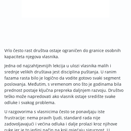
Vrlo često rast društva ostaje ograničen do granice osobnih
kapaciteta njegova vlasnika.
Jedna od najzahtjevnijih lekcija u ulozi vlasnika malih i
srednje velikih društava jest disciplina puštanja. U ranim
fazama rasta bilo je logično da vodite gotovo svaki segment
poslovanja. Međutim, s vremenom ono što je godinama bila
prednost postaje ključna prepreka daljnjem razvoju. Društvo
teško može napredovati ako vlasnik ostaje središte svake
odluke i svakog problema.
U razgovorima s vlasnicima često se ponavljaju iste
frustracije: nema pravih ljudi, standard rada nije
zadovoljavajući i većina odluka i dalje prolazi kroz njihove
ruke jer je to jedini način na koji osjećaju sigurnost. U