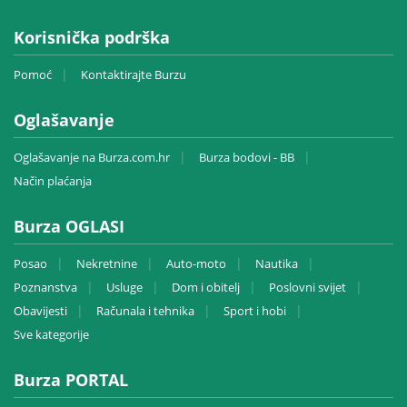
Korisnička podrška
Pomoć
Kontaktirajte Burzu
Oglašavanje
Oglašavanje na Burza.com.hr
Burza bodovi - BB
Način plaćanja
Burza OGLASI
Posao
Nekretnine
Auto-moto
Nautika
Poznanstva
Usluge
Dom i obitelj
Poslovni svijet
Obavijesti
Računala i tehnika
Sport i hobi
Sve kategorije
Burza PORTAL