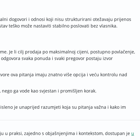
lni dogovori i odnosi koji nisu strukturirani otežavaju prijenos
tav teško može nastaviti stabilno poslovati bez vlasnika.
eme. Je li cilj prodaja po maksimalnoj cijeni, postupno povlačenje,
og odgovora svaka ponuda i svaki pregovor postaju izvor
tvore ova pitanja imaju znatno više opcija i veću kontrolu nad
 nego ga vode kao svjestan i promišljen korak.
misleno je unaprijed razumjeti koja su pitanja važna i kako im
juju u praksi, zajedno s objašnjenjima i kontekstom, dostupan je
u