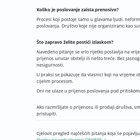
Koliko je poslovanje zaista prenosivo?
Procesi koji postoje samo u glavama ljudi, neforma
poslovanja. Društvo koje nije organizirano kao sus
Što zapravo želite postići izlaskom?
Navedeno pitanje se vrlo rijetko postavlja na vrij
prijenos unutar obitelji ili nešto treće. Bez jasn
nesigurnosti.
U praksi se pokazuje da vlasnici koji na vrijeme o
cijelim procesom.
Oni ne ulaze u prijenos poslovanja pod pritiskom,
Ako razmišljate o prijenosu ili prodaji društva, s
pristupiti.
Cjelovit pregled najčešćih pitanja koja se pojavl
članku na web stranici FINVERS-a.