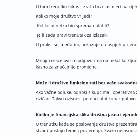
U tom trenutku fokus se vrlo brzo usmjeri na cije
Koliko moje društvo vrijedi?
Koliko bi netko bio spreman platiti?
Je li sada pravi trenutak za izlazak?
U praksi se, međutim, pokazuje da uspjeh prijenosa
Mnogo češće ovisi o odgovorima na nekoliko ključni
kasno za značajnije promjene.
Može li društvo funkcionirati bez vaše svakodn
Ako važne odluke, odnosi s kupcima i operativno z
rizičan. Takvu ovisnost potencijalni kupac gotovo
Koliko je financijska slika društva jasna i vjero
U trenutku kada se poslovanje društva prezentira p
stvar i postaju temelj povjerenja. Svaka nejasnoć