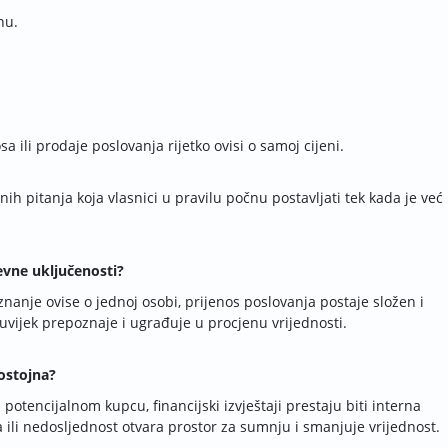
nu.
 ili prodaje poslovanja rijetko ovisi o samoj cijeni.
h pitanja koja vlasnici u pravilu počnu postavljati tek kada je već
evne uključenosti?
nanje ovise o jednoj osobi, prijenos poslovanja postaje složen i
 uvijek prepoznaje i ugrađuje u procjenu vrijednosti.
dostojna?
otencijalnom kupcu, financijski izvještaji prestaju biti interna
a ili nedosljednost otvara prostor za sumnju i smanjuje vrijednost.