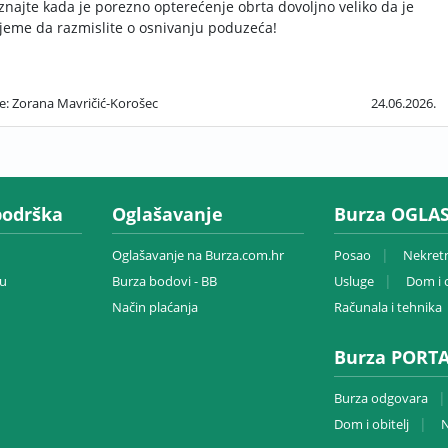
znajte kada je porezno opterećenje obrta dovoljno veliko da je
ijeme da razmislite o osnivanju poduzeća!
še: Zorana Mavričić-Korošec
24.06.2026.
podrška
Oglašavanje
Burza OGLAS
Oglašavanje na Burza.com.hr
Posao
Nekret
zu
Burza bodovi - BB
Usluge
Dom i o
Način plaćanja
Računala i tehnika
Burza PORT
Burza odgovara
Dom i obitelj
N