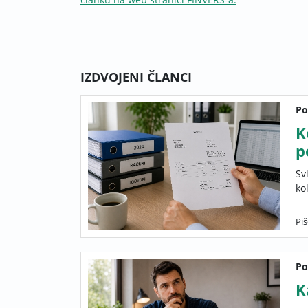
IZDVOJENI ČLANCI
Po
K
p
Sv
ko
Pi
Po
K