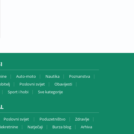
I
nine
Auto-moto
Nautika
Poznanstva
bitelj
Poslovni svijet
Obavijesti
Sport i hobi
Sve kategorije
AL
Poslovni svijet
Poduzetništvo
Zdravlje
ekretnine
Natječaji
Burza blog
Arhiva