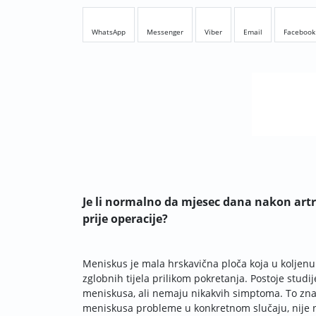
WhatsApp
Messenger
Viber
Email
Facebook
Je li normalno da mjesec dana nakon artro
prije operacije?
Meniskus je mala hrskavična ploča koja u koljenu 
zglobnih tijela prilikom pokretanja. Postoje studi
meniskusa, ali nemaju nikakvih simptoma. To znači
meniskusa probleme u konkretnom slučaju, nije n