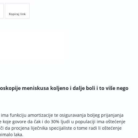
Kopiraj link
skopije meniskusa koljeno i dalje boli i to više nego
ima funkciju amortizacije te osiguravanja boljeg prijanjanja
je koje govore da čak i do 30% ljudi u populaciji ima oštećenje
 da procjena liječnika specijaliste o tome radi li oštećenje
imalo laka.