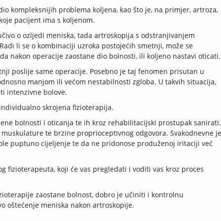
io kompleksnijih problema koljena, kao što je, na primjer, artroza,
 koje pacijent ima s koljenom.
jučivo o ozljedi meniska, tada artroskopija s odstranjivanjem
adi li se o kombinaciji uzroka postojećih smetnji, može se
da nakon operacije zaostane dio bolnosti, ili koljeno nastavi oticati.
nji poslije same operacije. Posebno je taj fenomen prisutan u
dnosno manjom ili većom nestabilnosti zgloba. U takvih situacija,
ti intenzivne bolove.
ndividualno skrojena fizioterapija.
ne bolnosti i oticanja te ih kroz rehabilitacijski prostupak sanirati.
e muskulature te brzine proprioceptivnog odgovora. Svakodnevne j
ole puptuno cijeljenje te da ne pridonose produženoj iritaciji već
fizioterapeuta, koji će vas pregledati i voditi vas kroz proces
ioterapije zaostane bolnost, dobro je učiniti i kontrolnu
vo oštećenje meniska nakon artroskopije.