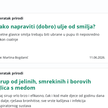
vratak prirodi
ako napraviti (dobro) ulje od smilja?
jetne glavice smilja trebaju biti ubrane u pupu ili neposredno
kon cvatnje
še: Martina Bogdanić
11.06.2026.
vratak prirodi
irup od jelinih, smrekinih i borovih
glica s medom
aj sirup vrlo brzo i efikasno, čak i kod male djece od godinu dana
 dalje, rješava bronhitise, sve vrste kašljeva i infekcija
spiratornog sustava