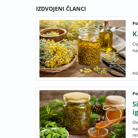
IZDVOJENI ČLANCI
Po
K
Cv
na
Pi
Po
S
i
Ov
na
re