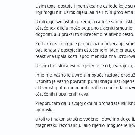
Osim toga, postoje i meniskealne ozljede koje su d
koji mogu biti uzrok dijela, ali ne i svih problema
Ukoliko je sve ostalo u redu, a radi se samo i iskl
oštećenog dijela može potpuno ukloniti smetnje. R
dogoditi, a u praksi to susrećemo relativno često, 
Kod artroza, moguće je i prolazno povećanje smet
pacijenata s postojećim oštećenjem ligamenata, o
reaktivna upala kosti ispod meniska zna uzrokova
U svim tim slučajevima rješenje je odgovarajuća, i
Prije nje, važno je utvrditi moguće razloge produže
Osobito je važno povratiti punu snagu natkoljen
aktivnosti potrebno modificirati na način da dozv
oštećenih i upaljenih tkiva.
Preporučam da u svojoj okolini pronađete iskusnog 
oporavka.
Ukoliko i nakon stručno vođene i dovoljno duge fiz
magnetsku rezonancu. Iako rijetko, moguće je no