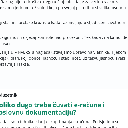
 Razlog nije u društvu,
nego u činjenici da je za većinu vlasnika
se samo jednom u životu i koja po svojoj prirodi nosi veliku osobnu
ogi vlasnici prolaze kroz isto kada razmišljaju o sljedećem životnom
r, sigurnost i osjećaj kontrole nad procesom. Tek kada zna kamo ide
itisak.
anja u FINVERS-u naglasak stavljamo upravo na vlasnika. Tijekom
jski plan, koji donosi jasnoću i stabilnost. Uz takvu jasnoću svaki
stavnija i lakša.
duzetnik
oliko dugo treba čuvati e-račune i
oslovnu dokumentaciju?
ladali smo tehniku slanja i zaprimanja e-računa! Podsjetimo se
liko dugo moramo čuvati takve račune i ostalu dokumentaciju.