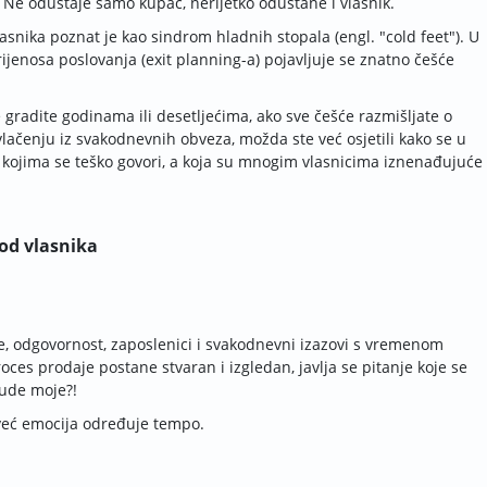
. Ne odustaje samo kupac, nerijetko odustane i vlasnik.
lasnika poznat je kao
sindrom hladnih stopala
(engl. "
cold feet
"). U
ijenosa poslovanja (exit planning-a) pojavljuje se znatno češće
 gradite godinama ili desetljećima, ako sve češće razmišljate o
vlačenju iz svakodnevnih obveza, možda ste već osjetili kako se u
o kojima se teško govori, a koja su mnogim vlasnicima iznenađujuće
kod vlasnika
e, odgovornost, zaposlenici i svakodnevni izazovi s vremenom
ces prodaje postane stvaran i izgledan, javlja se pitanje koje se
bude moje?!
 već emocija određuje tempo.