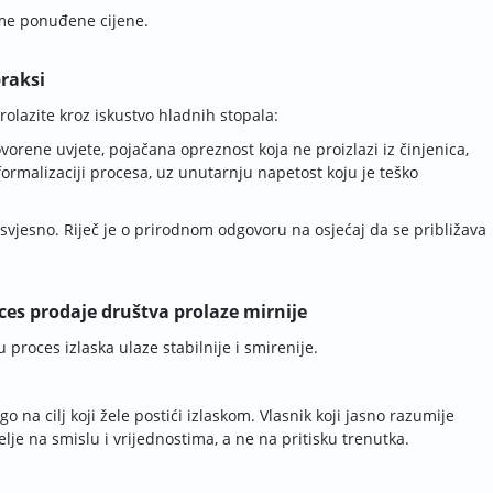
ame ponuđene cijene.
raksi
olazite kroz iskustvo hladnih stopala:
orene uvjete, pojačana opreznost koja ne proizlazi iz činjenica,
formalizaciji procesa, uz unutarnju napetost koju je teško
 svjesno. Riječ je o prirodnom odgovoru na osjećaj da se približava
oces prodaje društva prolaze mirnije
u proces izlaska ulaze stabilnije i smirenije.
 na cilj koji žele postići izlaskom. Vlasnik koji jasno razumije
elje na smislu i vrijednostima, a ne na pritisku trenutka.