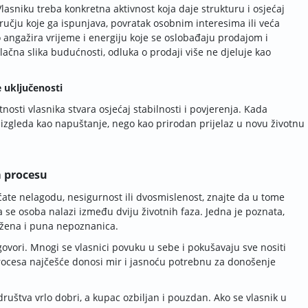
asniku treba konkretna aktivnost koja daje strukturu i osjećaj
ručju koje ga ispunjava, povratak osobnim interesima ili veća
o angažira vrijeme i energiju koje se oslobađaju prodajom i
vlačna slika budućnosti, odluka o prodaji više ne djeluje kao
 uključenosti
nosti vlasnika stvara osjećaj stabilnosti i povjerenja. Kada
e izgleda kao napuštanje, nego kao prirodan prijelaz u novu životnu
m procesu
ate nelagodu, nesigurnost ili dvosmislenost, znajte da u tome
da se osoba nalazi između dviju životnih faza. Jedna je poznata,
ražena i puna nepoznanica.
govori. Mnogi se vlasnici povuku u sebe i pokušavaju sve nositi
ocesa najčešće donosi mir i jasnoću potrebnu za donošenje
društva vrlo dobri, a kupac ozbiljan i pouzdan. Ako se vlasnik u