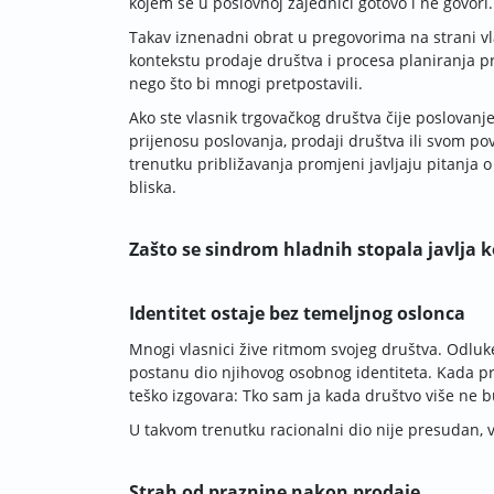
kojem se u poslovnoj zajednici gotovo i ne govori
Takav iznenadni obrat u pregovorima na strani v
kontekstu prodaje društva i procesa planiranja pr
nego što bi mnogi pretpostavili.
Ako ste vlasnik trgovačkog društva čije poslovanje
prijenosu poslovanja, prodaji društva ili svom po
trenutku približavanja promjeni javljaju pitanja 
bliska.
Zašto se sindrom hladnih stopala javlja 
Identitet ostaje bez temeljnog oslonca
Mnogi vlasnici žive ritmom svojeg društva. Odluk
postanu dio njihovog osobnog identiteta. Kada pro
teško izgovara: Tko sam ja kada društvo više ne 
U takvom trenutku racionalni dio nije presudan,
Strah od praznine nakon prodaje