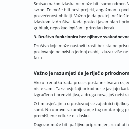
Smisao nakon izlaska ne može biti samo odmor. Vl
svrhe. To može biti novi projekt, angažman u pod
posvećenost obitelji. Važno je da postoji nešto št
izlaskom iz društva. Kada postoji jasan plan i pri
gubitak, nego kao logičan i prirodan korak.
3. Društvo funkcionira bez njihove svakodnevne
Društvo koje može nastaviti rasti bez stalne prisut
poslovanje ne ovisi o jednoj osobi, izlazak više n
fazu.
Važno je razumjeti da je riječ o prirodno
Ako u trenutku kada proces postane stvaran osjeć
niste sami. Takvi osjećaji prirodno se javljaju ka
izgrađena i predvidljiva, a druga nova, još neist
O tim osjećajima u poslovnoj se zajednici rijetko 
sami. No upravo razumijevanje tog unutarnjeg pr
promišljene odluke o izlasku.
Dogovor može biti pažljivo pripremljen, rezultati 