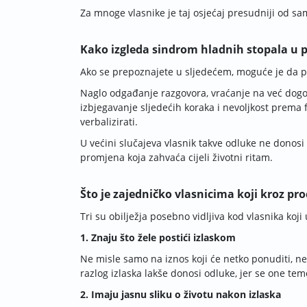
Za mnoge vlasnike je taj osjećaj presudniji od s
Kako izgleda sindrom hladnih stopala u p
Ako se prepoznajete u sljedećem, moguće je da pr
Naglo odgađanje razgovora, vraćanje na već dogov
izbjegavanje sljedećih koraka i nevoljkost prema 
verbalizirati.
U većini slučajeva vlasnik takve odluke ne donosi
promjena koja zahvaća cijeli životni ritam.
Što je zajedničko vlasnicima koji kroz pr
Tri su obilježja posebno vidljiva kod vlasnika koji 
1. Znaju što žele postići izlaskom
Ne misle samo na iznos koji će netko ponuditi, nego
razlog izlaska lakše donosi odluke, jer se one tem
2. Imaju jasnu sliku o životu nakon izlaska