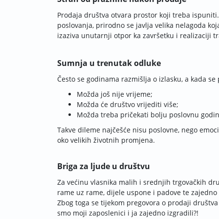
Prodaja društva otvara prostor koji treba ispuniti.
poslovanja, prirodno se javlja velika nelagoda koj
izaziva unutarnji otpor ka završetku i realizaciji t
Sumnja u trenutak odluke
Često se godinama razmišlja o izlasku, a kada se
Možda još nije vrijeme;
Možda će društvo vrijediti više;
Možda treba pričekati bolju poslovnu godi
Takve dileme najčešće nisu poslovne, nego emocio
oko velikih životnih promjena.
Briga za ljude u društvu
Za većinu vlasnika malih i srednjih trgovačkih d
rame uz rame, dijele uspone i padove te zajedno 
Zbog toga se tijekom pregovora o prodaji društva ja
smo moji zaposlenici i ja zajedno izgradili?!