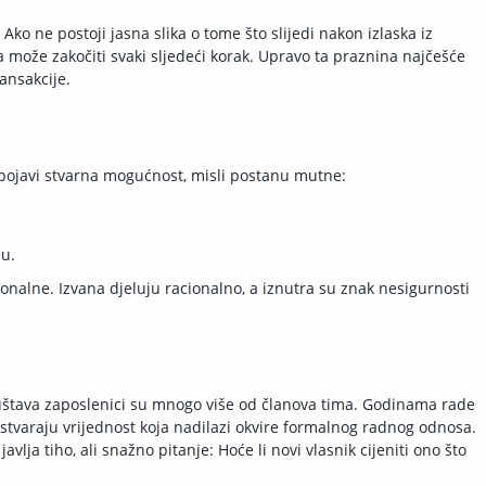
 Ako ne postoji jasna slika o tome što slijedi nakon izlaska iz
a može zakočiti svaki sljedeći korak. Upravo ta praznina najčešće
ransakcije.
 pojavi stvarna mogućnost, misli postanu mutne:
nu.
nalne. Izvana djeluju racionalno, a iznutra su znak nesigurnosti
ruštava zaposlenici su mnogo više od članova tima. Godinama rade
stvaraju vrijednost koja nadilazi okvire formalnog radnog odnosa.
vlja tiho, ali snažno pitanje: Hoće li novi vlasnik cijeniti ono što