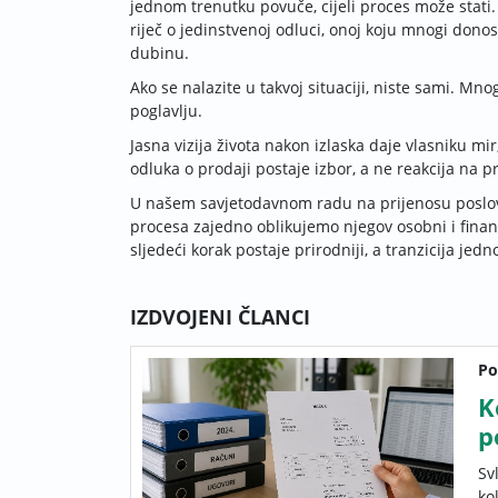
jednom trenutku povuče, cijeli proces može stati.
riječ o jedinstvenoj odluci, onoj koju mnogi dono
dubinu.
Ako se nalazite u takvoj situaciji, niste sami. Mn
poglavlju.
Jasna vizija života nakon izlaska daje vlasniku mi
odluka o prodaji postaje izbor, a ne reakcija na pr
U našem savjetodavnom radu na prijenosu poslov
procesa zajedno oblikujemo njegov osobni i financi
sljedeći korak postaje prirodniji, a tranzicija jedno
IZDVOJENI ČLANCI
Po
K
p
Sv
ko