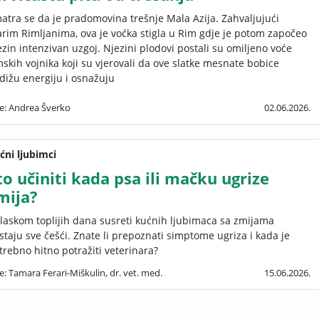
atra se da je pradomovina trešnje Mala Azija. Zahvaljujući
arim Rimljanima, ova je voćka stigla u Rim gdje je potom započeo
ezin intenzivan uzgoj. Njezini plodovi postali su omiljeno voće
mskih vojnika koji su vjerovali da ove slatke mesnate bobice
dižu energiju i osnažuju
še: Andrea Šverko
02.06.2026.
ćni ljubimci
to učiniti kada psa ili mačku ugrize
mija?
laskom toplijih dana susreti kućnih ljubimaca sa zmijama
staju sve češći. Znate li prepoznati simptome ugriza i kada je
trebno hitno potražiti veterinara?
e: Tamara Ferari-Miškulin, dr. vet. med.
15.06.2026.