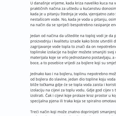
U današnje vrijeme, kada kriza naveliko kuca na v
praktičnih načina za uštedu u kućanstvu donosi
kada je u pitanju štednja je voda, vjerojatno za
nestašicom vode. No, kada je voda u pitanju, osi
na način da se spriječi bespotrebno rasipanje ene
Jedan od načina da uštedite na toploj vodi je da 
proizvodnju i kvalitetu izrade kako biste utvrdili d
zagrijavanje vode topla to znači da on nepotrebno
toplinske izolacije na bojler možete smanjiti svoj 
materijala koje se vrlo jednostavno postavljaju, a
boce, a to posebice vrijedi za bojlere koji su smje
Jednako kao i na bojleru, toplinu nepotrebno možet
od bojlera do slavine, jedan dio topline koju voda
bliže točkama gdje će se topla voda zaista i koristi
izolaciju na cijevi za toplu vodu. Gdje god cijev s
izolirati. Čak i cijevi koje prolaze kroz prostor u k
specijalna pjena ili traka koja se spiralno omotava
Treći način koji može znatno doprinijeti smanjen