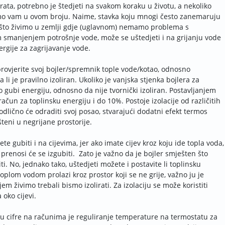
rata, potrebno je štedjeti na svakom koraku u životu, a nekoliko
mo vam u ovom broju. Naime, stavka koju mnogi često zanemaruju
to što živimo u zemlji gdje (uglavnom) nemamo problema s
m smanjenjem potrošnje vode, može se uštedjeti i na grijanju vode
rgije za zagrijavanje vode.
provjerite svoj bojler/spremnik tople vode/kotao, odnosno
a li je pravilno izoliran. Ukoliko je vanjska stjenka bojlera za
 gubi energiju, odnosno da nije tvornički izoliran. Postavljanjem
račun za toplinsku energiju i do 10%. Postoje izolacije od različitih
 odlično će odraditi svoj posao, stvarajući dodatni efekt termos
šteni u negrijane prostorije.
e gubiti i na cijevima, jer ako imate cijev kroz koju ide topla voda,
 prenosi će se izgubiti. Zato je važno da je bojler smješten što
ti. No, jednako tako, uštedjeti možete i postavite li toplinsku
 toplom vodom prolazi kroz prostor koji se ne grije, važno ju je
ojem živimo trebali bismo izolirati. Za izolaciju se može koristiti
 oko cijevi.
ju cifre na računima je reguliranje temperature na termostatu za