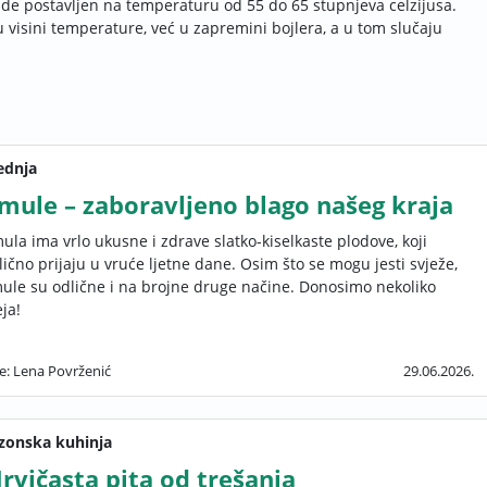
ude postavljen na temperaturu od 55 do 65 stupnjeva celzijusa.
 visini temperature, već u zapremini bojlera, a u tom slučaju
ednja
mule – zaboravljeno blago našeg kraja
ula ima vrlo ukusne i zdrave slatko-kiselkaste plodove, koji
lično prijaju u vruće ljetne dane. Osim što se mogu jesti svježe,
ule su odlične i na brojne druge načine. Donosimo nekoliko
eja!
e: Lena Povrženić
29.06.2026.
zonska kuhinja
rvičasta pita od trešanja