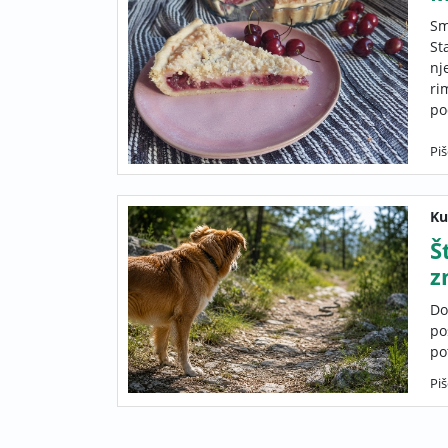
Sm
St
nj
ri
po
Pi
Ku
Š
z
Do
po
po
Piš