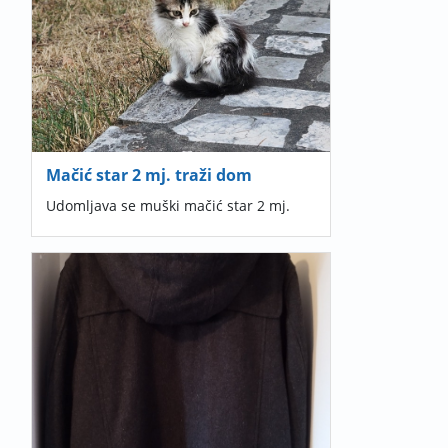
Mačić star 2 mj. traži dom
Udomljava se muški mačić star 2 mj.