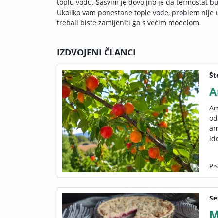
toplu vodu. Sasvim je dovoljno je da termostat b
Ukoliko vam ponestane tople vode, problem nije u
trebali biste zamijeniti ga s većim modelom.
IZDVOJENI ČLANCI
Št
A
Am
od
am
id
Piš
Se
M