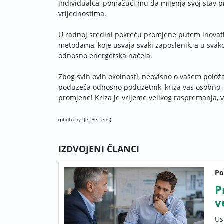
individualca, pomažući mu da mijenja svoj stav p
vrijednostima.
U radnoj sredini pokreću promjene putem inovati
metodama, koje usvaja svaki zaposlenik, a u svak
odnosno energetska načela.
Zbog svih ovih okolnosti, neovisno o vašem položaju, 
poduzeća odnosno poduzetnik, kriza vas osobno, k
promjene! Kriza je vrijeme velikog raspremanja, ve
(photo by: Jef Bettens)
IZDVOJENI ČLANCI
Po
P
v
Us