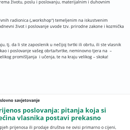
rema životu, poslu i poslovanju, materijalnim i duhovnim
vnih radionica („workshop“) temeljenim na iskustvenim
odnevni život i poslovanje uvode tzv. prirodne zakone i kozmička
tj. da li ste zaposlenik u nečijoj tvrtki ili obrtu, ili ste vlasnik
ao i poslovanje vašeg obrta/tvrtke, neminovno tjera na –
likog promišljanja i učenja, te na kraju velikog – skoka!
slovno savjetovanje
rijenos poslovanja: pitanja koja si
ećina vlasnika postavi prekasno
pjeh prijenosa ili prodaje društva ne ovisi primarno o cijeni,