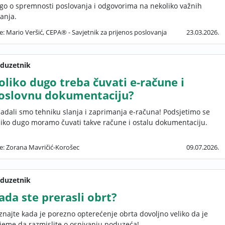
go o spremnosti poslovanja i odgovorima na nekoliko važnih
tanja.
e: Mario Veršić, CEPA® - Savjetnik za prijenos poslovanja
23.03.2026.
duzetnik
oliko dugo treba čuvati e-račune i
oslovnu dokumentaciju?
ladali smo tehniku slanja i zaprimanja e-računa! Podsjetimo se
liko dugo moramo čuvati takve račune i ostalu dokumentaciju.
še: Zorana Mavričić-Korošec
09.07.2026.
duzetnik
ada ste prerasli obrt?
znajte kada je porezno opterećenje obrta dovoljno veliko da je
ijeme da razmislite o osnivanju poduzeća!