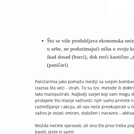
Što se više produbljava ekonomska neizvj
u sebe, ne poduzimajući ništa u svoju kor
ikad dosad (borci), dok treći kaotično „
(paničari)
Paničarima jako pomažu mediji sa svojim bombast
izaziva što veći - strah. To su tzv. metode ili do
lako manipulirati. Najbolji savjet koji vam mogu d
pridajete što manje važnosti: njih samo primite n
razmišljanje i akciju, ali vas neće preokupirati u t
važno je ostati smiren, staložen i naravno – aktivan
Možda nećete vjerovati, ali ono što prvo treba pop
baviti, jeste vi sami!