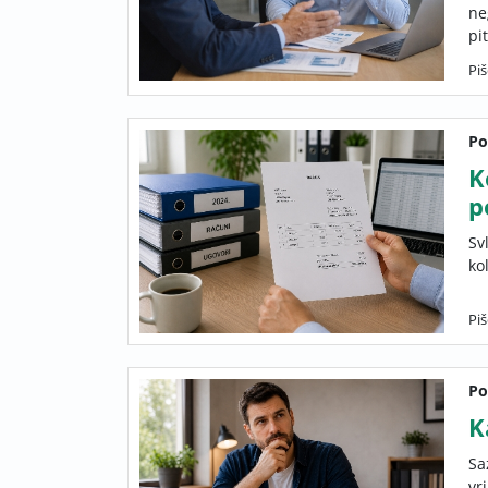
ne
pi
Piš
Po
K
p
Sv
ko
Pi
Po
K
Sa
vr