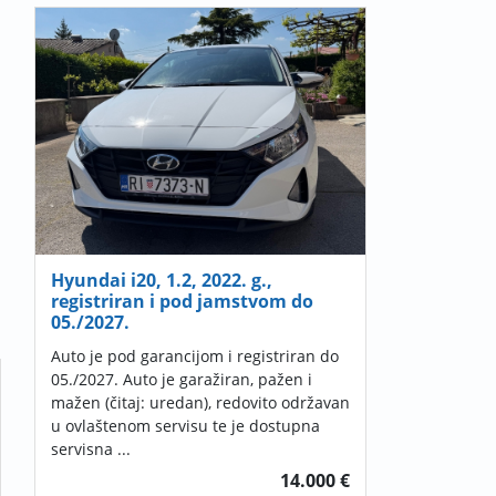
Hyundai i20, 1.2, 2022. g.,
registriran i pod jamstvom do
05./2027.
Auto je pod garancijom i registriran do
05./2027. Auto je garažiran, pažen i
mažen (čitaj: uredan), redovito održavan
u ovlaštenom servisu te je dostupna
servisna ...
14.000 €