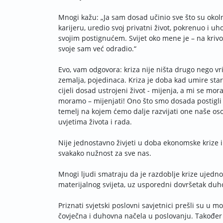
Mnogi kažu: „Ja sam dosad učinio sve što su okoln
karijeru, uredio svoj privatni život, pokrenuo i 
svojim postignućem. Svijet oko mene je – na kriv
svoje sam već odradio.“
Evo, vam odgovora: kriza nije ništa drugo nego vr
zemalja, pojedinaca. Kriza je doba kad umire sta
cijeli dosad ustrojeni život - mijenja, a mi se mora
moramo – mijenjati! Ono što smo dosada postigl
temelj na kojem ćemo dalje razvijati one naše o
uvjetima života i rada.
Nije jednostavno živjeti u doba ekonomske krize i
svakako nužnost za sve nas.
Mnogi ljudi smatraju da je razdoblje krize ujedno 
materijalnog svijeta, uz usporedni dovršetak duh
Priznati svjetski poslovni savjetnici prešli su u mo
čovječna i duhovna načela u poslovanju. Također p