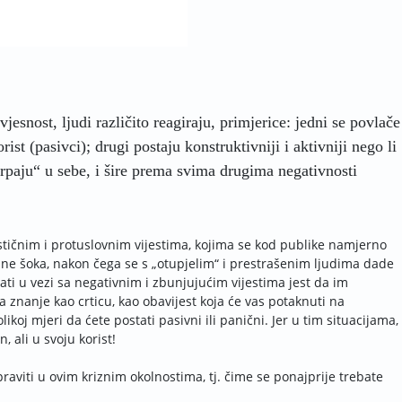
esnost, ljudi različito reagiraju, primjerice: jedni se povlače
ist (pasivci); drugi postaju konstruktivniji i aktivniji nego li
trpaju“ u sebe, i šire prema svima drugima negativnosti
ičnim i protuslovnim vijestima, kojima se kod publike namjerno
ktrine šoka, nakon čega se s „otupjelim“ i prestrašenim ljudima dade
ati u vezi sa negativnim i zbunjujućim vijestima jest da im
a znanje kao crticu, kao obavijest koja će vas potaknuti na
olikoj mjeri da ćete postati pasivni ili panični. Jer u tim situacijama,
, ali u svoju korist!
raviti u ovim kriznim okolnostima, tj. čime se ponajprije trebate