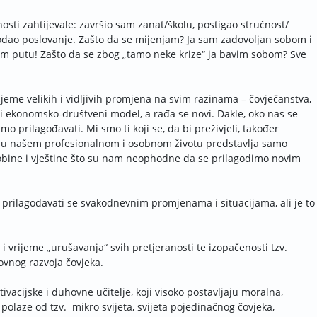
osti zahtijevale: završio sam zanat/školu, postigao stručnost/
uhodao poslovanje. Zašto da se mijenjam? Ja sam zadovoljan sobom i
om putu! Zašto da se zbog „tamo neke krize“ ja bavim sobom? Sve
ijeme velikih i vidljivih promjena na svim razinama – čovječanstva,
ri ekonomsko-društveni model, a rađa se novi. Dakle, oko nas se
mo prilagođavati. Mi smo ti koji se, da bi preživjeli, također
i u našem profesionalnom i osobnom životu predstavlja samo
sobine i vještine što su nam neophodne da se prilagodimo novim
 prilagođavati se svakodnevnim promjenama i situacijama, ali je to
i vrijeme „urušavanja“ svih pretjeranosti te izopačenosti tzv.
ovnog razvoja čovjeka.
tivacijske i duhovne učitelje, koji visoko postavljaju moralna,
olaze od tzv. mikro svijeta, svijeta pojedinačnog čovjeka,