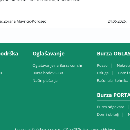
še: Zorana Mavričić-Korošec
24.06.2026.
podrška
Oglašavanje
Burza OGLAS
Oglašavanje na Burza.com.hr
Posao
Nekret
zu
Burza bodovi - BB
Usluge
Dom i o
Način plaćanja
Računala i tehnika
Burza PORT
Burza odgovara
Dom i obitelj
N
Copyright © Ri-Telefax d.o.o., 2015.-2026. Sva prava pridržana