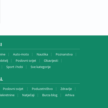
I
nine
Auto-moto
Nautika
Poznanstva
bitelj
Poslovni svijet
Obavijesti
Sport i hobi
Sve kategorije
AL
Poslovni svijet
Poduzetništvo
Zdravlje
ekretnine
Natječaji
Burza blog
Arhiva