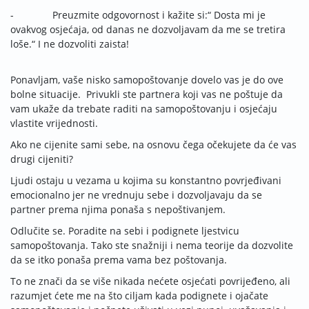
- Preuzmite odgovornost i kažite si:“ Dosta mi je
ovakvog osjećaja, od danas ne dozvoljavam da me se tretira
loše.“ I ne dozvoliti zaista!
Ponavljam, vaše nisko samopoštovanje dovelo vas je do ove
bolne situacije. Privukli ste partnera koji vas ne poštuje da
vam ukaže da trebate raditi na samopoštovanju i osjećaju
vlastite vrijednosti.
Ako ne cijenite sami sebe, na osnovu čega očekujete da će vas
drugi cijeniti?
Ljudi ostaju u vezama u kojima su konstantno povrjeđivani
emocionalno jer ne vrednuju sebe i dozvoljavaju da se
partner prema njima ponaša s nepoštivanjem.
Odlučite se. Poradite na sebi i podignete ljestvicu
samopoštovanja. Tako ste snažniji i nema teorije da dozvolite
da se itko ponaša prema vama bez poštovanja.
To ne znači da se više nikada nećete osjećati povrijeđeno, ali
razumjet ćete me na što ciljam kada podignete i ojačate