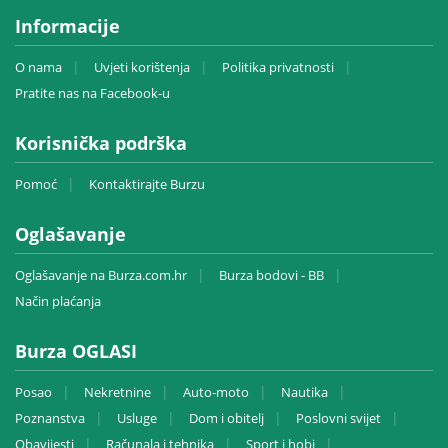
Informacije
O nama
Uvjeti korištenja
Politika privatnosti
Pratite nas na Facebook-u
Korisnička podrška
Pomoć
Kontaktirajte Burzu
Oglašavanje
Oglašavanje na Burza.com.hr
Burza bodovi - BB
Način plaćanja
Burza OGLASI
Posao
Nekretnine
Auto-moto
Nautika
Poznanstva
Usluge
Dom i obitelj
Poslovni svijet
Obavijesti
Računala i tehnika
Sport i hobi