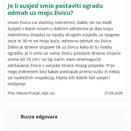
Je li susjed smio postaviti ogradu
odmah uz moju živicu?
Imam živicu na vlastitoj nekretnini, dakle, ne na međi.
Susjed s kojim nisam u dobrim odnosima je dao svoju
nekretninu (livadu) za ispašu drugom susjedu za njegove
ovce ni 30 m od moje kuće, odnosno odmah do živice.
Zabio je drvene stupove tik uz živicu kako bi tu livadu
ogradio. Je li smio uz samu živicu postaviti drvene stupiće
visine 60-70 cm i na taj način meni onemogućiti
održavanje živice s vanjske strane mojeg posjeda. Prije
nego pokrenem bilo kakav postupak prema sudu ili nekoj
od nadležnih inspekcija, htjela bih dobiti Vaš savjet i
mišljenje.
Piše: Nikola Pranjić, dipl. iur.
27.04.2026.
Burza odgovara