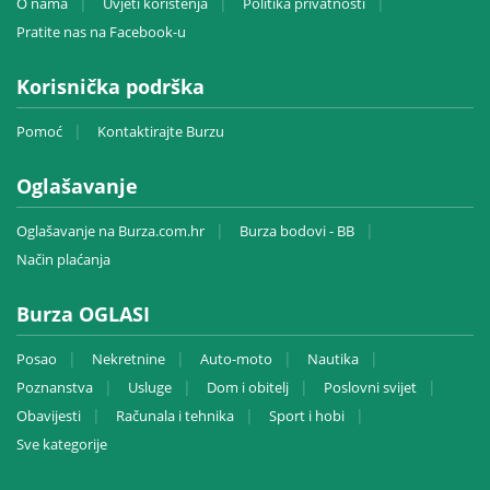
O nama
Uvjeti korištenja
Politika privatnosti
Pratite nas na Facebook-u
Korisnička podrška
Pomoć
Kontaktirajte Burzu
Oglašavanje
Oglašavanje na Burza.com.hr
Burza bodovi - BB
Način plaćanja
Burza OGLASI
Posao
Nekretnine
Auto-moto
Nautika
Poznanstva
Usluge
Dom i obitelj
Poslovni svijet
Obavijesti
Računala i tehnika
Sport i hobi
Sve kategorije