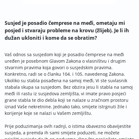
Susjed je posadio čemprese na međi, ometaju mi
posjed i stvaraju probleme na krovu (žlijeb). Je li ih
dužan ukloniti i kome da se obratim?
Vaš odnos sa susjedom koji je posadio čemprese na međi
uređen je posebnom Glavom Zakona o vlasništvu i drugim
stvarnim pravima koja govori o susjedskim pravima.
Konkretno, radi se o članku 104. i 105. navedenog Zakona.
Ukoliko su stabla posađena na samoj međi, Vi ste suvlasnik
stabala skupa sa susjedom. Bez obzira jesu li stabla na samoj
međi ili rastu iz susjedova zemljišta, vi imate pravo posjeći
grane stabla te dio debla koji se nalaze u zračnom prostoru
iznad Vaše nekretnine. Jednako tako, smijete istrgnuti žile i
korijenje koje se nalazi u Vašem zemljištu.
Prije poduzimanja ovih radnji, o istima obavezno obavijestite
susjeda, a premda ih sami smijete poduzeti, ne možete