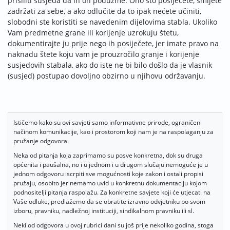
prisiliti susjeda da ih on poduzme. Ono što posiječete, smijete
zadržati za sebe, a ako odlučite da to ipak nećete učiniti,
slobodni ste koristiti se navedenim dijelovima stabla. Ukoliko
Vam predmetne grane ili korijenje uzrokuju štetu,
dokumentirajte ju prije nego ih posiječete, jer imate pravo na
naknadu štete koju vam je prouzročilo granje i korijenje
susjedovih stabala, ako do iste ne bi bilo došlo da je vlasnik
(susjed) postupao dovoljno obzirno u njihovu održavanju.
Ističemo kako su ovi savjeti samo informativne prirode, ograničeni
načinom komunikacije, kao i prostorom koji nam je na raspolaganju za
pružanje odgovora.
Neka od pitanja koja zaprimamo su posve konkretna, dok su druga
općenita i paušalna, no i u jednom i u drugom slučaju nemoguće je u
jednom odgovoru iscrpiti sve mogućnosti koje zakon i ostali propisi
pružaju, osobito jer nemamo uvid u konkretnu dokumentaciju kojom
podnositelji pitanja raspolažu. Za konkretne savjete koji će utjecati na
Vaše odluke, predlažemo da se obratite izravno odvjetniku po svom
izboru, pravniku, nadležnoj instituciji, sindikalnom pravniku ili sl.
Neki od odgovora u ovoj rubrici dani su još prije nekoliko godina, stoga