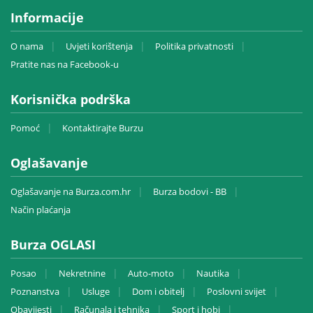
Informacije
O nama
Uvjeti korištenja
Politika privatnosti
Pratite nas na Facebook-u
Korisnička podrška
Pomoć
Kontaktirajte Burzu
Oglašavanje
Oglašavanje na Burza.com.hr
Burza bodovi - BB
Način plaćanja
Burza OGLASI
Posao
Nekretnine
Auto-moto
Nautika
Poznanstva
Usluge
Dom i obitelj
Poslovni svijet
Obavijesti
Računala i tehnika
Sport i hobi