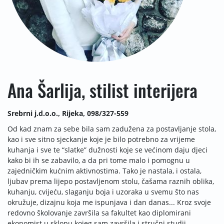
Ana Šarlija, stilist interijera
Srebrni j.d.o.o., Rijeka, 098/327-559
Od kad znam za sebe bila sam zadužena za postavljanje stola,
kao i sve sitno sjeckanje koje je bilo potrebno za vrijeme
kuhanja i sve te “slatke” dužnosti koje se većinom daju djeci
kako bi ih se zabavilo, a da pri tome malo i pomognu u
zajedničkim kućnim aktivnostima. Tako je nastala, i ostala,
ljubav prema lijepo postavljenom stolu, čašama raznih oblika,
kuhanju, cvijeću, slaganju boja i uzoraka u svemu što nas
okružuje, dizajnu koja me ispunjava i dan danas... Kroz svoje
redovno školovanje završila sa fakultet kao diplomirani
ekonomist u sklopu kojeg sam završila i stručni studij